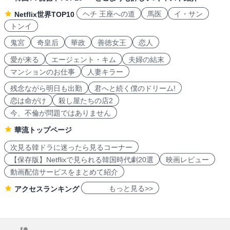
ヘチ 王座への道
馬医
イ・サン
Netflix世界TOP10
トンイ
鬼宮
奇皇后
華政
善徳女王
恋人
愛が来る
エージェント・キム
夫婦の結末
マンションのお仕事
人妻キラー
残念ながら明日も出勤
君へと続く僕のドリーム!
恋は命がけ
殺し屋たちの店2
今、不倫が問題ではありません
華流トップページ
次見る韓ドラに迷ったら見るコーナー
【保存版】Netflixで見られる韓国時代劇20選
映画レビュー
動画配信サービスをまとめて紹介
もっと見る>>
アクセスランキング