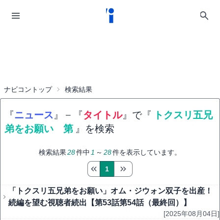
ナビコントップ
検索結果
『
ニュース
』
−
『
タイトル
』で『
トクスリ五兄
弟をお願い 第
』を検索
検索結果
28
件中
1
～
28
件を表示しています。
1
「トクスリ五兄弟をお願い」オム・ジウォン双子を出産！
続編を望む視聴者続出【第53話第54話（最終回）】
[2025年08月04日]