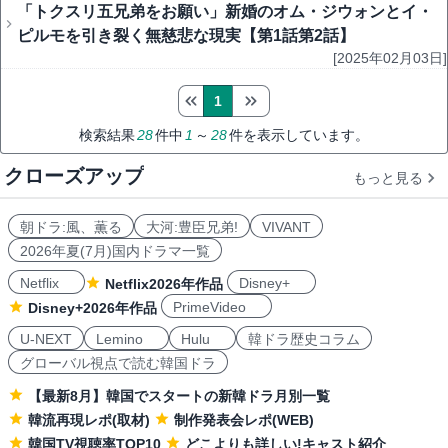
「トクスリ五兄弟をお願い」新婚のオム・ジウォンとイ・
ピルモを引き裂く無慈悲な現実【第1話第2話】
[2025年02月03日]
1
検索結果
28
件中
1
～
28
件を表示しています。
クローズアップ
もっと見る
朝ドラ:風、薫る
大河:豊臣兄弟!
VIVANT
2026年夏(7月)国内ドラマ一覧
Netflix
Disney+
Netflix2026年作品
PrimeVideo
Disney+2026年作品
U-NEXT
Lemino
Hulu
韓ドラ歴史コラム
グローバル視点で読む韓国ドラ
【最新8月】韓国でスタートの新韓ドラ月別一覧
韓流再現レポ(取材)
制作発表会レポ(WEB)
韓国TV視聴率TOP10
どこよりも詳しい!キャスト紹介