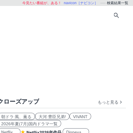
今見たい番組が、ある！
navicon［ナビコン］
検索結果一覧
クローズアップ
もっと見る
朝ドラ:風、薫る
大河:豊臣兄弟!
VIVANT
2026年夏(7月)国内ドラマ一覧
Netflix
Disney+
Netflix2026年作品