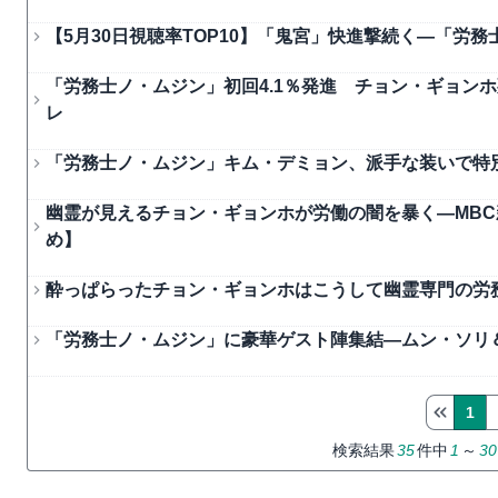
【5月30日視聴率TOP10】「鬼宮」快進撃続く―「労務
「労務士ノ・ムジン」初回4.1％発進 チョン・ギョン
レ
「労務士ノ・ムジン」キム・デミョン、派手な装いで特
幽霊が見えるチョン・ギョンホが労働の闇を暴く―MB
め】
酔っぱらったチョン・ギョンホはこうして幽霊専門の労
「労務士ノ・ムジン」に豪華ゲスト陣集結―ムン・ソリ
1
検索結果
35
件中
1
～
30