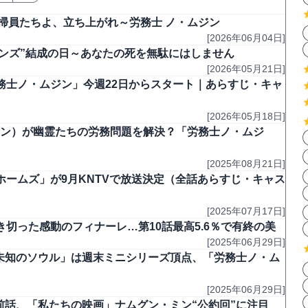
清掃員たちよ、立ち上がれ～労務士 ノ・ムジン
[2026年06月04日]
ジンズ”結成の日～あなたの死を無駄にはしません
[2026年05月21日]
務士ノ・ムジン」今週22日からスタート｜あらすじ・キャ
[2026年05月18日]
Xエン）が幽霊たちの労務問題を解決？「労務士ノ・ムジ
[2025年08月21日]
ームズ」が9月KNTVで放送決定（全話あらすじ・キャス
[2025年07月17日]
切った感動のフィナーレ…第10話最高5.6％で有終の美
[2025年06月29日]
「未知のソウル」は週末ミニシリーズ頂点、「労務士ノ・ム
[2025年06月29日]
回前話、「私たちの映画」ナムグン・ミン“公約回”に注目