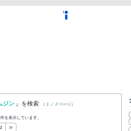
ムジン
』を検索
（
1
／
2
ページ）
件を表示しています。
2