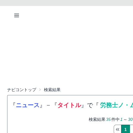
ナビコントップ
検索結果
『
ニュース
』
−
『
タイトル
』で『
労務士ノ・
検索結果
35
件中
1
～
30
1