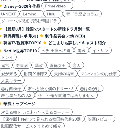
PrimeVideo
Disney+2026年作品
U-NEXT
Lemino
Hulu
韓ドラ歴史コラム
グローバル視点で読む韓国ドラ
【最新8月】韓国でスタートの新韓ドラ月別一覧
韓流再現レポ(取材)
制作発表会レポ(WEB)
韓国TV視聴率TOP10
どこよりも詳しい!キャスト紹介
ヘチ 王座への道
馬医
イ・サン
Netflix世界TOP10
トンイ
鬼宮
奇皇后
華政
善徳女王
恋人
愛が来る
財閥 X 刑事2
夫婦の結末
マンションのお仕事
人妻キラー
恋は飴模様
君へと続く僕のドリーム!
恋は命がけ
殺し屋たちの店2
今、不倫が問題ではありません
華流トップページ
次見る韓ドラに迷ったら見るコーナー
【保存版】Netflixで見られる韓国時代劇20選
映画レビュー
動画配信サービスをまとめて紹介