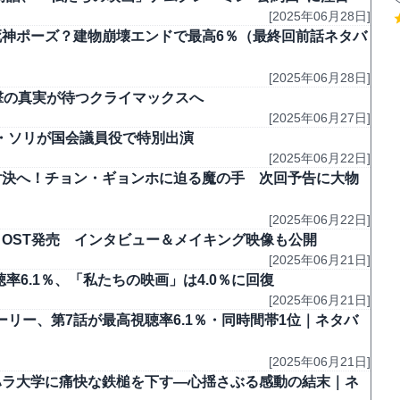
[2025年06月28日]
死神ポーズ？建物崩壊エンドで最高6％（最終回前話ネタバ
[2025年06月28日]
撃の真実が待つクライマックスへ
[2025年06月27日]
ン・ソリが国会議員役で特別出演
[2025年06月22日]
対決へ！チョン・ギョンホに迫る魔の手 次回予告に大物
[2025年06月22日]
OST発売 インタビュー＆メイキング映像も公開
[2025年06月21日]
率6.1％、「私たちの映画」は4.0％に回復
[2025年06月21日]
リー、第7話が最高視聴率6.1％・同時間帯1位｜ネタバ
[2025年06月21日]
ハラ大学に痛快な鉄槌を下す―心揺さぶる感動の結末｜ネ