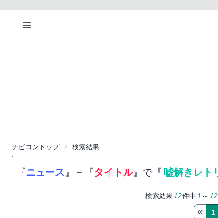
ナビコントップ
検索結果
『
ニュース
』
−
『
タイトル
』で『
嘘解きレト
検索結果
12
件中
1
～
12
1