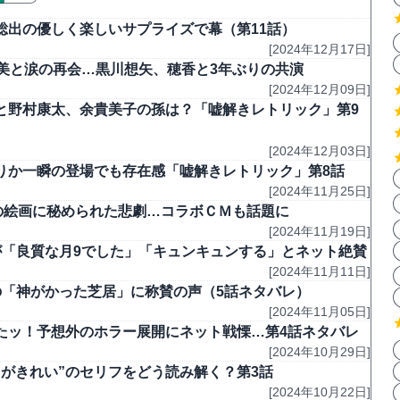
総出の優しく楽しいサプライズで幕（第11話）
[2024年12月17日]
美と涙の再会…黒川想矢、穂香と3年ぶりの共演
[2024年12月09日]
と野村康太、余貴美子の孫は？「嘘解きレトリック」第9
[2024年12月03日]
りか一瞬の登場でも存在感「嘘解きレトリック」第8話
[2024年11月25日]
の絵画に秘められた悲劇…コラボＣＭも話題に
[2024年11月19日]
が「良質な月9でした」「キュンキュンする」とネット絶賛
[2024年11月11日]
の「神がかった芝居」に称賛の声（5話ネタバレ）
[2024年11月05日]
たッ！予想外のホラー展開にネット戦慄…第4話ネタバレ
[2024年10月29日]
がきれい”のセリフをどう読み解く？第3話
[2024年10月22日]