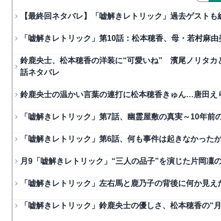
【最終回ネタバレ】「嘘解きレトリック」過去ゲストも
「嘘解きレトリック」第10話：松本穂香、母・若村麻由
鈴鹿央士、松本穂香の洋装に“可愛いね” 濱尾ノリタカ
話ネタバレ
鈴鹿央士の温かい言葉の連打に松本穂香きゅん…唐田え
「嘘解きレトリック」第7話、幽霊屋敷の真実～10年前
「嘘解きレトリック」第6話、何も事件は起きなかった
月9「嘘解きレトリック」“三人の品子”を演じた片岡凜
「嘘解きレトリック」左右馬と鹿乃子の背後に何か見え
「嘘解きレトリック」鈴鹿央士の優しさ、松本穂香の“月