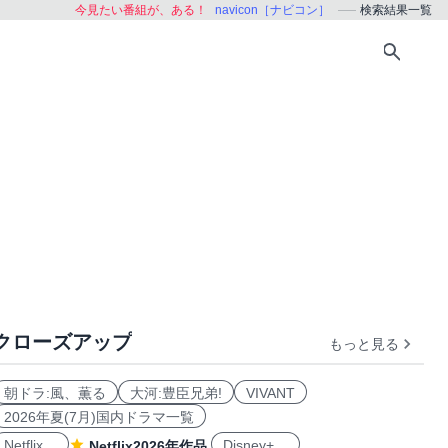
今見たい番組が、ある！
navicon［ナビコン］
検索結果一覧
クローズアップ
もっと見る
朝ドラ:風、薫る
大河:豊臣兄弟!
VIVANT
2026年夏(7月)国内ドラマ一覧
Netflix
Disney+
Netflix2026年作品