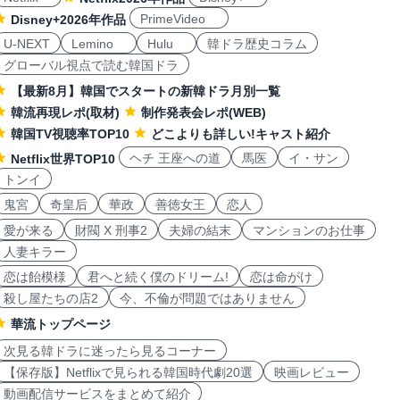
PrimeVideo
Disney+2026年作品
U-NEXT
Lemino
Hulu
韓ドラ歴史コラム
グローバル視点で読む韓国ドラ
【最新8月】韓国でスタートの新韓ドラ月別一覧
韓流再現レポ(取材)
制作発表会レポ(WEB)
韓国TV視聴率TOP10
どこよりも詳しい!キャスト紹介
ヘチ 王座への道
馬医
イ・サン
Netflix世界TOP10
トンイ
鬼宮
奇皇后
華政
善徳女王
恋人
愛が来る
財閥 X 刑事2
夫婦の結末
マンションのお仕事
人妻キラー
恋は飴模様
君へと続く僕のドリーム!
恋は命がけ
殺し屋たちの店2
今、不倫が問題ではありません
華流トップページ
次見る韓ドラに迷ったら見るコーナー
【保存版】Netflixで見られる韓国時代劇20選
映画レビュー
動画配信サービスをまとめて紹介