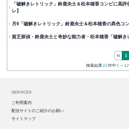
「嘘解きレトリック」鈴鹿央士＆松本穂香コンビに高評
レ】
月9「嘘解きレトリック」鈴鹿央士＆松本穂香の異色コン
貧乏探偵・鈴鹿央士と奇妙な能力者・松本穂香「嘘解きレ
1
検索結果
12
件中
1
～
12
SERVICES
ご利用案内
配信サイトのご紹介のお願い
サイトマップ