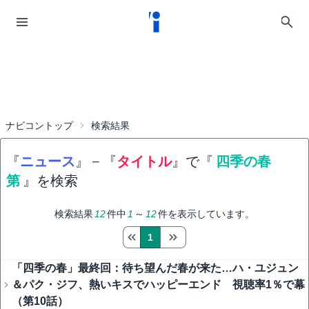
ナビコントップ
検索結果
『
ニュース
』
−
『
タイトル
』で『
四季の春
第
』を検索
検索結果
12
件中
1
～
12
件を表示しています。
1
「四季の春」最終回：待ち望んだ春が来た…ハ・ユジュン
＆パク・ジフ、熱いキスでハッピーエンド 視聴率1％で幕
（第10話）