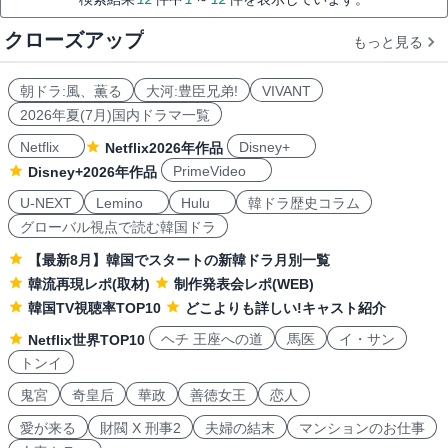
クローズアップ
もっと見る
朝ドラ:風、薫る
大河:豊臣兄弟!
VIVANT
2026年夏(7月)国内ドラマ一覧
Netflix
Disney+
Netflix2026年作品
PrimeVideo
Disney+2026年作品
U-NEXT
Lemino
Hulu
韓ドラ歴史コラム
グローバル視点で読む韓国ドラ
【最新8月】韓国でスタートの新韓ドラ月別一覧
韓流再現レポ(取材)
制作発表会レポ(WEB)
韓国TV視聴率TOP10
どこよりも詳しい!キャスト紹介
ヘチ 王座への道
馬医
イ・サン
Netflix世界TOP10
トンイ
鬼宮
奇皇后
華政
善徳女王
恋人
愛が来る
財閥 X 刑事2
夫婦の結末
マンションのお仕事