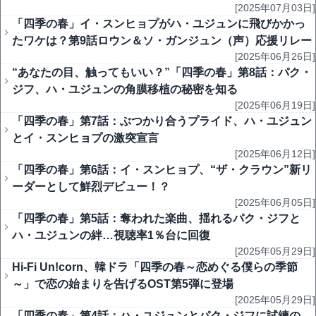
[2025年07月03日]
「四季の春」イ・スンヒョプがハ・ユジュンに飛びかかっ
たワケは？第9話ロウン＆ソ・ガンジュン（声）応援リレー
[2025年06月26日]
“あなたの目、触ってもいい？”「四季の春」第8話：パク・
ジフ、ハ・ユジュンの角膜移植の秘密を知る
[2025年06月19日]
「四季の春」第7話：ぶつかり合うプライド、ハ・ユジュン
とイ・スンヒョプの激突宣言
[2025年06月12日]
「四季の春」第6話：イ・スンヒョプ、“ザ・クラウン”新リ
ーダーとして鮮烈デビュー！？
[2025年06月05日]
「四季の春」第5話：奪われた楽曲、揺れるパク・ジフと
ハ・ユジュンの絆…視聴率1％台に回復
[2025年05月29日]
Hi-Fi Un!corn、韓ドラ「四季の春～恋めぐる僕らの季節
～」で恋の始まりを告げるOST第5弾に登場
[2025年05月29日]
「四季の春」第4話：ハ・ユジュンとパク・ジフに試練の