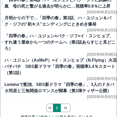
嵐 母の死と繋がる過去が明らかに…視聴率0.8％に上昇
[2025年05月22日]
月明かりの下で…「四季の春」第3話、ハ・ユジュン＆パ
ク・ジフの“初キス”エンディングにときめき爆発
[2025年05月15日]
「四季の春」ハ・ユジュン×パク・ジフ×イ・スンヒョプ、
すれ違う運命から一つのチームへ（第2話あらすじと見どこ
ろ）
[2025年05月08日]
ハ・ユジュン（AxMxP）×イ・スンヒョプ（N.Flying）火花
バチバチ SBS新ドラマ「四季の春」視聴率1.4％スタート
（第1話）
[2025年05月07日]
Leminoで配信、SBS新ドラマ「四季の春」、3人のドタバ
タ同居と三角関係ロマンスが開幕（第3弾ティザー公開）
[2025年05月02日]
1
検索結果
12
件中
1
～
12
件を表示しています。