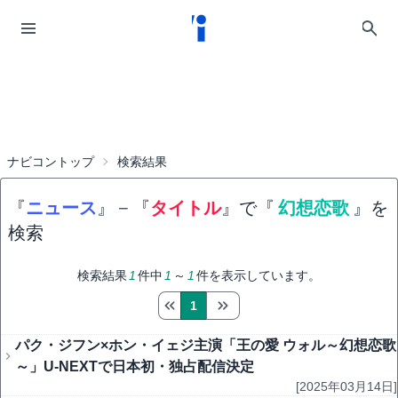
ナビコントップ
検索結果
『
ニュース
』
−
『
タイトル
』で『
幻想恋歌
』を
検索
検索結果
1
件中
1
～
1
件を表示しています。
1
パク・ジフン×ホン・イェジ主演「王の愛 ウォル～幻想恋歌
～」U-NEXTで日本初・独占配信決定
[2025年03月14日]