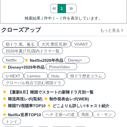
1
検索結果
1
件中
1
～
1
件を表示しています。
クローズアップ
もっと見る
朝ドラ:風、薫る
大河:豊臣兄弟!
VIVANT
2026年夏(7月)国内ドラマ一覧
Netflix
Disney+
Netflix2026年作品
PrimeVideo
Disney+2026年作品
U-NEXT
Lemino
Hulu
韓ドラ歴史コラム
グローバル視点で読む韓国ドラ
【最新8月】韓国でスタートの新韓ドラ月別一覧
韓流再現レポ(取材)
制作発表会レポ(WEB)
韓国TV視聴率TOP10
どこよりも詳しい!キャスト紹介
ヘチ 王座への道
馬医
イ・サン
Netflix世界TOP10
トンイ