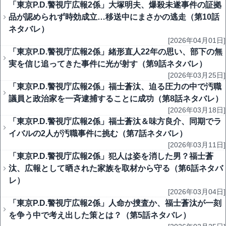
「東京P.D.警視庁広報2係」大塚明夫、爆殺未遂事件の証拠
品が認められず時効成立…移送中にまさかの逃走（第10話
ネタバレ）
[2026年04月01日]
「東京P.D.警視庁広報2係」緒形直人22年の思い、部下の無
実を信じ追ってきた事件に光が射す（第9話ネタバレ）
[2026年03月25日]
「東京P.D.警視庁広報2係」福士蒼汰、迫る圧力の中で汚職
議員と政治家を一斉逮捕することに成功（第8話ネタバレ）
[2026年03月18日]
「東京P.D.警視庁広報2係」福士蒼汰＆味方良介、同期でラ
イバルの2人が汚職事件に挑む（第7話ネタバレ）
[2026年03月11日]
「東京P.D.警視庁広報2係」犯人は姿を消した男？福士蒼
汰、広報として晒された家族を取材から守る（第6話ネタバ
レ）
[2026年03月04日]
「東京P.D.警視庁広報2係」人命か捜査か、福士蒼汰が一刻
を争う中で考え出した策とは？（第5話ネタバレ）