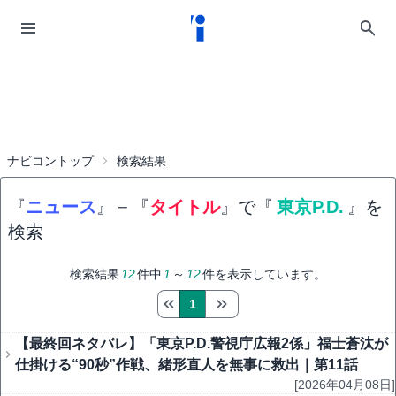
ナビコントップ
検索結果
『
ニュース
』
−
『
タイトル
』で『
東京P.D.
』を
検索
検索結果
12
件中
1
～
12
件を表示しています。
1
【最終回ネタバレ】「東京P.D.警視庁広報2係」福士蒼汰が
仕掛ける“90秒”作戦、緒形直人を無事に救出｜第11話
[2026年04月08日]