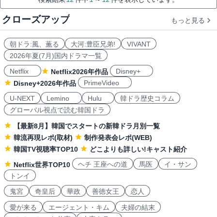
クローズアップ
もっと見る
朝ドラ:風、薫る
大河:豊臣兄弟!
VIVANT
2026年夏(7月)国内ドラマ一覧
Netflix
Disney+
Netflix2026年作品
PrimeVideo
Disney+2026年作品
U-NEXT
Lemino
Hulu
韓ドラ歴史コラム
グローバル視点で読む韓国ドラ
【最新8月】韓国でスタートの新韓ドラ月別一覧
韓流再現レポ(取材)
制作発表会レポ(WEB)
韓国TV視聴率TOP10
どこよりも詳しい!キャスト紹介
ヘチ 王座への道
馬医
イ・サン
Netflix世界TOP10
トンイ
鬼宮
奇皇后
華政
善徳女王
恋人
愛が来る
エージェント・キム
夫婦の結末