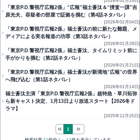
[2026年02月25日]
「東京P.D.警視庁広報2係」“広報”福士蒼汰＆“捜査一課”吉
原光夫、容疑者の部屋で証拠を掴む（第4話ネタバレ）
[2026年02月04日]
「東京P.D.警視庁広報2係」福士蒼汰の前に新たな難題、メ
ディアによる実名報道の功罪（第3話ネタバレ）
[2026年01月28日]
「東京P.D.警視庁広報2係」福士蒼汰、タイムリミット前に
手がかりを掴む（第2話ネタバレ）
[2026年01月21日]
「東京P.D.警視庁広報2係」福士蒼汰が新境地“広報”の世界
へ飛び込む（第1話ネタバレ）
[2026年01月14日]
福士蒼汰主演「東京P.D.警視庁広報2係」超特急・草川拓弥
ら新キャスト決定、1月13日より放送スタート【2026冬ド
ラマ】
[2025年12月25日]
1
検索結果
12
件中
1
～
12
件を表示しています。