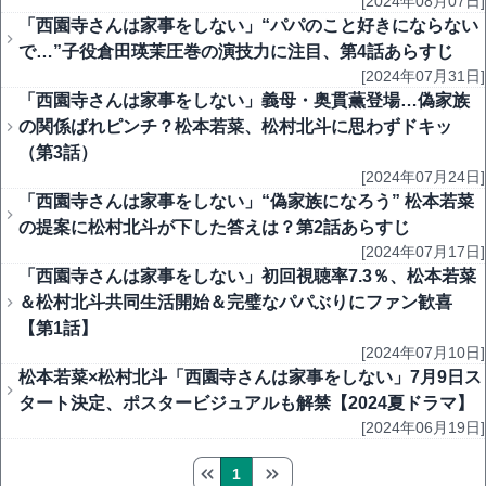
[2024年08月07日]
「西園寺さんは家事をしない」“パパのこと好きにならない
で…”子役倉田瑛茉圧巻の演技力に注目、第4話あらすじ
[2024年07月31日]
「西園寺さんは家事をしない」義母・奥貫薫登場…偽家族
の関係ばれピンチ？松本若菜、松村北斗に思わずドキッ
（第3話）
[2024年07月24日]
「西園寺さんは家事をしない」“偽家族になろう” 松本若菜
の提案に松村北斗が下した答えは？第2話あらすじ
[2024年07月17日]
「西園寺さんは家事をしない」初回視聴率7.3％、松本若菜
＆松村北斗共同生活開始＆完璧なパパぶりにファン歓喜
【第1話】
[2024年07月10日]
松本若菜×松村北斗「西園寺さんは家事をしない」7月9日ス
タート決定、ポスタービジュアルも解禁【2024夏ドラマ】
[2024年06月19日]
1