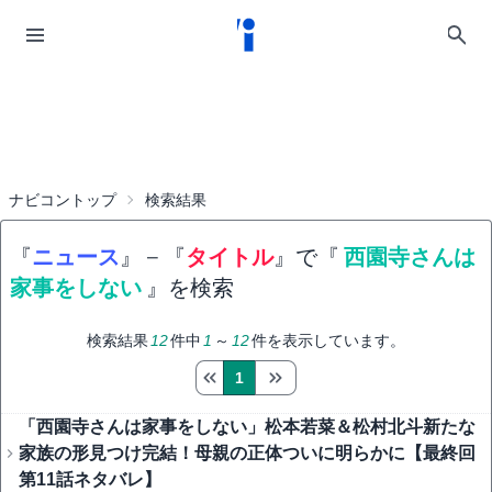
ナビコントップ
検索結果
『
ニュース
』
−
『
タイトル
』で『
西園寺さんは
家事をしない
』を検索
検索結果
12
件中
1
～
12
件を表示しています。
1
「西園寺さんは家事をしない」松本若菜＆松村北斗新たな
家族の形見つけ完結！母親の正体ついに明らかに【最終回
第11話ネタバレ】