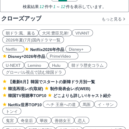
検索結果
12
件中
1
～
12
件を表示しています。
クローズアップ
もっと見る
朝ドラ:風、薫る
大河:豊臣兄弟!
VIVANT
2026年夏(7月)国内ドラマ一覧
Netflix
Disney+
Netflix2026年作品
PrimeVideo
Disney+2026年作品
U-NEXT
Lemino
Hulu
韓ドラ歴史コラム
グローバル視点で読む韓国ドラ
【最新8月】韓国でスタートの新韓ドラ月別一覧
韓流再現レポ(取材)
制作発表会レポ(WEB)
韓国TV視聴率TOP10
どこよりも詳しい!キャスト紹介
ヘチ 王座への道
馬医
イ・サン
Netflix世界TOP10
トンイ
鬼宮
奇皇后
華政
善徳女王
恋人