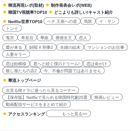
韓流再現レポ(取材)
制作発表会レポ(WEB)
韓国TV視聴率TOP10
どこよりも詳しい!キャスト紹介
ヘチ 王座への道
馬医
イ・サン
Netflix世界TOP10
トンイ
鬼宮
奇皇后
華政
善徳女王
恋人
愛が来る
財閥 X 刑事2
夫婦の結末
マンションのお仕事
人妻キラー
恋は飴模様
君へと続く僕のドリーム!
恋は命がけ
殺し屋たちの店2
今、不倫が問題ではありません
華流トップページ
次見る韓ドラに迷ったら見るコーナー
【保存版】Netflixで見られる韓国時代劇20選
映画レビュー
動画配信サービスをまとめて紹介
もっと見る>>
アクセスランキング