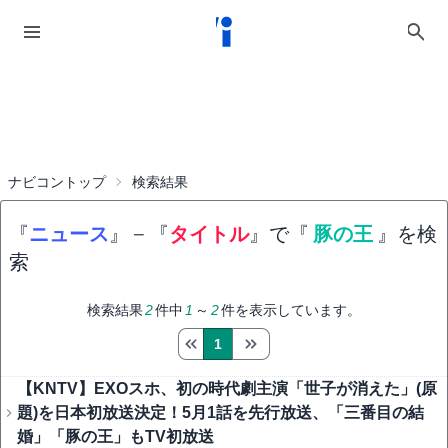
ナビコントップ
検索結果
『
ニュース
』
−
『
タイトル
』で『
豚の王
』を検
索
検索結果
2
件中
1
～
2
件を表示しています。
1
【KNTV】EXOスホ、初の時代劇主演「世子が消えた」(原
題)を日本初放送決定！5月1話を先行放送、「三番目の結
婚」「豚の王」もTV初放送