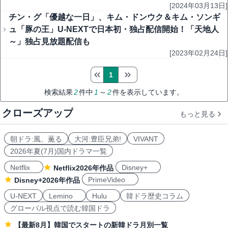
[2024年03月13日]
チン・グ「優越な一日」、キム・ドンウク＆キム・ソンギ
ュ「豚の王」U-NEXTで日本初・独占配信開始！「天地人
～」独占見放題配信も
[2023年02月24日]
1
検索結果
2
件中
1
～
2
件を表示しています。
クローズアップ
もっと見る
朝ドラ:風、薫る
大河:豊臣兄弟!
VIVANT
2026年夏(7月)国内ドラマ一覧
Netflix
Disney+
Netflix2026年作品
PrimeVideo
Disney+2026年作品
U-NEXT
Lemino
Hulu
韓ドラ歴史コラム
グローバル視点で読む韓国ドラ
【最新8月】韓国でスタートの新韓ドラ月別一覧