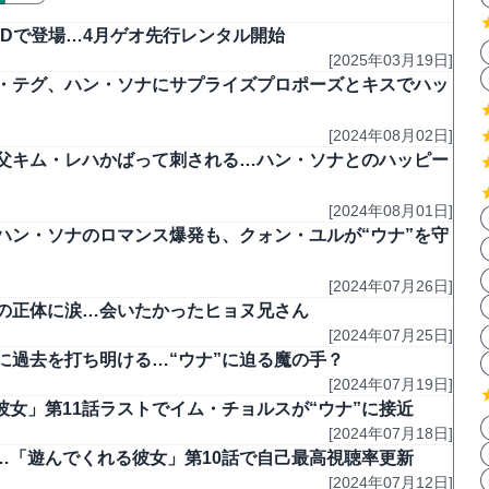
Dで登場…4月ゲオ先行レンタル開始
[2025年03月19日]
ム・テグ、ハン・ソナにサプライズプロポーズとキスでハッ
[2024年08月02日]
、父キム・レハかばって刺される…ハン・ソナとのハッピー
[2024年08月01日]
ハン・ソナのロマンス爆発も、クォン・ユルが“ウナ”を守
[2024年07月26日]
グの正体に涙…会いたかったヒョヌ兄さん
[2024年07月25日]
に過去を打ち明ける…“ウナ”に迫る魔の手？
[2024年07月19日]
女」第11話ラストでイム・チョルスが“ウナ”に接近
[2024年07月18日]
…「遊んでくれる彼女」第10話で自己最高視聴率更新
[2024年07月12日]