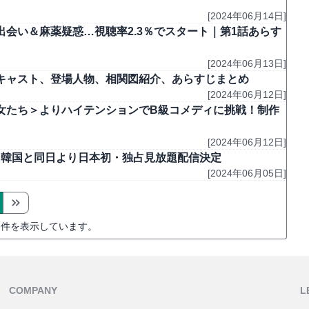
[2024年06月14日]
会い＆麻薬疑惑…視聴率2.3％でスタート｜第1話あらす
[2024年06月13日]
キャスト、登場人物、相関図紹介、あらすじまとめ
[2024年06月12日]
女たち＞よりハイテンションでB級コメディに挑戦！制作
[2024年06月12日]
にて韓国と同日より日本初・独占見放題配信決定
[2024年06月05日]
件を表示しています。
COMPANY
L