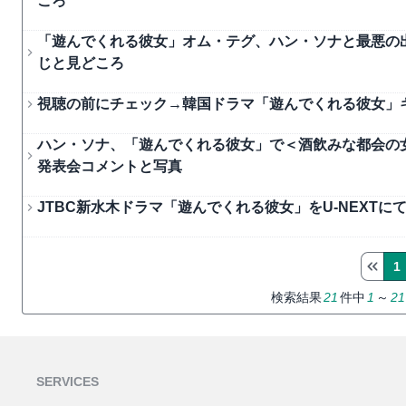
ころ
「遊んでくれる彼女」オム・テグ、ハン・ソナと最悪の出
じと見どころ
視聴の前にチェック→韓国ドラマ「遊んでくれる彼女」
ハン・ソナ、「遊んでくれる彼女」で＜酒飲みな都会の
発表会コメントと写真
JTBC新水木ドラマ「遊んでくれる彼女」をU-NEXT
1
検索結果
21
件中
1
～
21
SERVICES