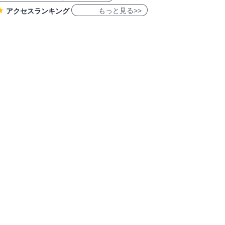
もっと見る>>
アクセスランキング