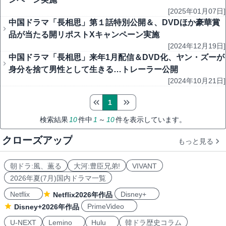
[2025年01月07日]
中国ドラマ「長相思」第１話特別公開＆、DVDほか豪華賞
品が当たる開リポストXキャンペーン実施
[2024年12月19日]
中国ドラマ「長相思」来年1月配信＆DVD化、ヤン・ズーが
身分を捨て男性として生きる…トレーラー公開
[2024年10月21日]
1
検索結果
10
件中
1
～
10
件を表示しています。
クローズアップ
もっと見る
朝ドラ:風、薫る
大河:豊臣兄弟!
VIVANT
2026年夏(7月)国内ドラマ一覧
Netflix
Disney+
Netflix2026年作品
PrimeVideo
Disney+2026年作品
U-NEXT
Lemino
Hulu
韓ドラ歴史コラム