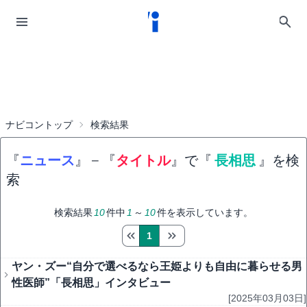
ナビコントップ
検索結果
『
ニュース
』
−
『
タイトル
』で『
長相思
』を検
索
検索結果
10
件中
1
～
10
件を表示しています。
1
ヤン・ズー“自分で選べるなら王姫よりも自由に暮らせる男
性医師”「長相思」インタビュー
[2025年03月03日]