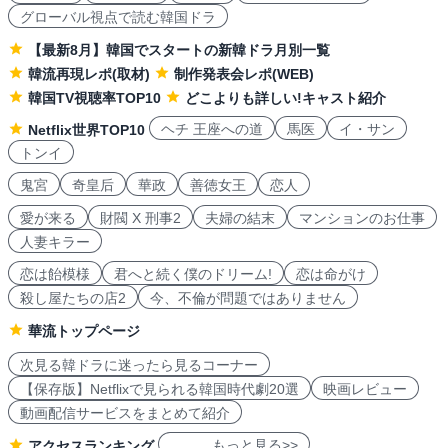
グローバル視点で読む韓国ドラ
【最新8月】韓国でスタートの新韓ドラ月別一覧
韓流再現レポ(取材)
制作発表会レポ(WEB)
韓国TV視聴率TOP10
どこよりも詳しい!キャスト紹介
ヘチ 王座への道
馬医
イ・サン
Netflix世界TOP10
トンイ
鬼宮
奇皇后
華政
善徳女王
恋人
愛が来る
財閥 X 刑事2
夫婦の結末
マンションのお仕事
人妻キラー
恋は飴模様
君へと続く僕のドリーム!
恋は命がけ
殺し屋たちの店2
今、不倫が問題ではありません
華流トップページ
次見る韓ドラに迷ったら見るコーナー
【保存版】Netflixで見られる韓国時代劇20選
映画レビュー
動画配信サービスをまとめて紹介
もっと見る>>
アクセスランキング