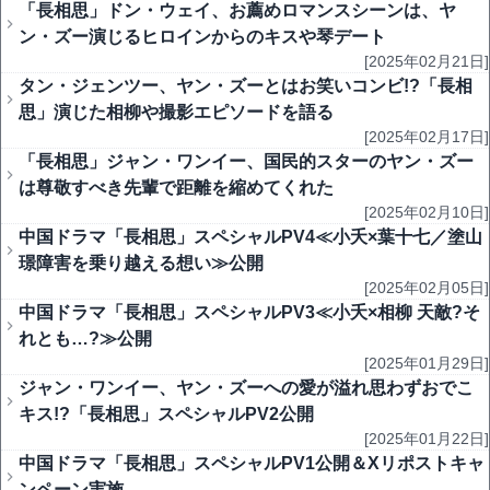
「長相思」ドン・ウェイ、お薦めロマンスシーンは、ヤ
ン・ズー演じるヒロインからのキスや琴デート
[2025年02月21日]
タン・ジェンツー、ヤン・ズーとはお笑いコンビ!?「長相
思」演じた相柳や撮影エピソードを語る
[2025年02月17日]
「長相思」ジャン・ワンイー、国民的スターのヤン・ズー
は尊敬すべき先輩で距離を縮めてくれた
[2025年02月10日]
中国ドラマ「長相思」スペシャルPV4≪小夭×葉十七／塗山
璟障害を乗り越える想い≫公開
[2025年02月05日]
中国ドラマ「長相思」スペシャルPV3≪小夭×相柳 天敵?そ
れとも…?≫公開
[2025年01月29日]
ジャン・ワンイー、ヤン・ズーへの愛が溢れ思わずおでこ
キス!?「長相思」スペシャルPV2公開
[2025年01月22日]
中国ドラマ「長相思」スペシャルPV1公開＆Xリポストキャ
ンペーン実施