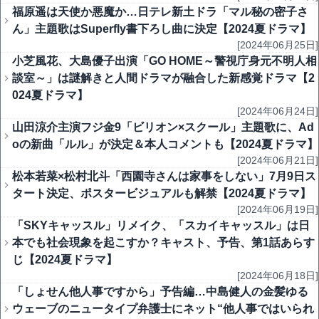
福原遥は天使か悪魔か…日テレ新土ドラ「マル秘の密子さ
ん」主題歌はSuperfly書下ろし曲に決定【2024夏ドラマ】
[2024年06月25日]
小芝風花、大島優子出演「GO HOME～警視庁身元不明人相
談室～」は謎解きと人間ドラマが融合した新感覚ドラマ【2
024夏ドラマ】
[2024年06月24日]
山田涼介主演フジ金9「ビリオン×スクール」主題歌に、Ad
oの新曲「ルル」が決定＆本人コメントも【2024夏ドラマ】
[2024年06月21日]
松本若菜×松村北斗「西園寺さんは家事をしない」7月9日ス
タート決定、ポスタービジュアルも解禁【2024夏ドラマ】
[2024年06月19日]
「SKYキャッスル」リメイク、「スカイキャッスル」は日
本でも社会現象を起こすか？キャスト、予告、第1話あらす
じ【2024夏ドラマ】
[2024年06月18日]
「しょせん他人事ですから」予告編…中島健人の金髪ゆる
ウェーブのニュータイプ弁護士にネット“他人事ではいられ