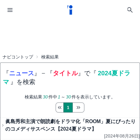
ナビコントップ
検索結果
『
ニュース
』
−
『
タイトル
』で『
2024夏ドラ
マ
』を検索
検索結果
30
件中
1
～
30
件を表示しています。
1
眞島秀和主演で朗読劇をドラマ化「ROOM」夏にぴったり
のコメディサスペンス【2024夏ドラマ】
[2024年08月26日]