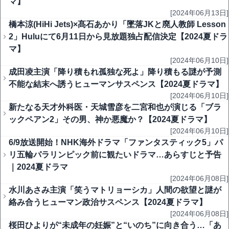
マ】
[2024年06月13日]
橋本涼(HiHi Jets)×髙石あかり「墜落JKと廃人教師 Lesson
2」Huluにて6月11日から見放題独占配信決定【2024夏ドラ
マ】
[2024年06月10日]
成田凌主演「降り積もれ孤独な死よ」降り積もる謎が予測
不能な結末へ誘うヒューマンサスペンス【2024夏ドラマ】
[2024年06月10日]
新たなる天才外科医・天城雪彦を二宮和也が演じる「ブラ
ックペアン2」その男、神か悪魔か？【2024夏ドラマ】
[2024年06月10日]
6/9放送開始！NHK海外ドラマ「ファンタスティック5」パ
リ五輪パラリンピック前に観たいドラマ…あらすじと予告
｜2024夏ドラマ
[2024年06月08日]
水川あさみ主演「笑うマトリョーシカ」人間の欲望と謎が
絡み合うヒューマン政治サスペンス【2024夏ドラマ】
[2024年06月08日]
桜田ひよりが“未成年の妊娠”と“いのち”に向き合う…「あ