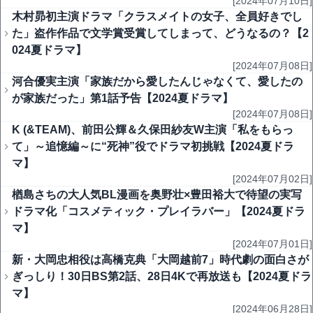
[2024年07月10日]
木村昴初主演ドラマ「クラスメイトの女子、全員好きでし
た」盗作作品で文学賞受賞してしまって、どうなるの？【2
024夏ドラマ】
[2024年07月08日]
河合優実主演「家族だから愛したんじゃなくて、愛したの
が家族だった」第1話予告【2024夏ドラマ】
[2024年07月08日]
K (&TEAM)、前田公輝＆久保田紗友W主演「私をもらっ
て」～追憶編～に“死神”役でドラマ初挑戦【2024夏ドラ
マ】
[2024年07月02日]
楢島さちの大人気BL漫画を奥野壮×豊田裕大で待望の実写
ドラマ化「コスメティック・プレイラバー」【2024夏ドラ
マ】
[2024年07月01日]
新・大岡忠相役は高橋克典「大岡越前7」時代劇の面白さが
ぎっしり！30日BS第2話、28日4Kで再放送も【2024夏ドラ
マ】
[2024年06月28日]