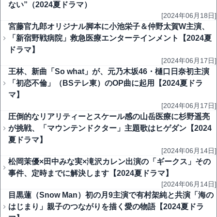
ない”（2024夏ドラマ）
[2024年06月18日]
宮藤官九郎オリジナル脚本に小池栄子＆仲野太賀W主演、
「新宿野戦病院」救急医療エンターテインメント【2024夏
ドラマ】
[2024年06月17日]
王林、新曲「So what」が、元乃木坂46・樋口日奈初主演
「初恋不倫」（BSテレ東）のOP曲に起用【2024夏ドラ
マ】
[2024年06月17日]
圧倒的なリアリティーとスケール感の山岳医療に杉野遥亮
が挑戦、「マウンテンドクター」主題歌はヒゲダン【2024
夏ドラマ】
[2024年06月14日]
松岡茉優×田中みな実×滝沢カレン出演の「ギークス」その
事件、定時までに解決します【2024夏ドラマ】
[2024年06月14日]
目黒蓮（Snow Man）初の月9主演で有村架純と共演「海の
はじまり」親子のつながりを描く愛の物語【2024夏ドラ