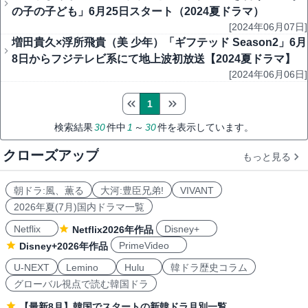
の子の子ども」6月25日スタート（2024夏ドラマ）
[2024年06月07日]
増田貴久×浮所飛貴（美 少年）「ギフテッド Season2」6月
8日からフジテレビ系にて地上波初放送【2024夏ドラマ】
[2024年06月06日]
1
検索結果
30
件中
1
～
30
件を表示しています。
クローズアップ
もっと見る
朝ドラ:風、薫る
大河:豊臣兄弟!
VIVANT
2026年夏(7月)国内ドラマ一覧
Netflix
Disney+
Netflix2026年作品
PrimeVideo
Disney+2026年作品
U-NEXT
Lemino
Hulu
韓ドラ歴史コラム
グローバル視点で読む韓国ドラ
【最新8月】韓国でスタートの新韓ドラ月別一覧