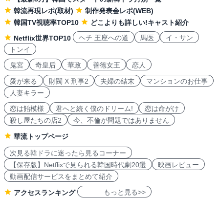
韓流再現レポ(取材)
制作発表会レポ(WEB)
韓国TV視聴率TOP10
どこよりも詳しい!キャスト紹介
ヘチ 王座への道
馬医
イ・サン
Netflix世界TOP10
トンイ
鬼宮
奇皇后
華政
善徳女王
恋人
愛が来る
財閥 X 刑事2
夫婦の結末
マンションのお仕事
人妻キラー
恋は飴模様
君へと続く僕のドリーム!
恋は命がけ
殺し屋たちの店2
今、不倫が問題ではありません
華流トップページ
次見る韓ドラに迷ったら見るコーナー
【保存版】Netflixで見られる韓国時代劇20選
映画レビュー
動画配信サービスをまとめて紹介
もっと見る>>
アクセスランキング