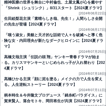
精神医療の世界を舞台に中村倫也、土屋太鳳が心を癒やす
「Shrink（シュリンク）」8/31スタート【2024夏ドラマ】
[2024年08月22日]
生田絵梨花主演「素晴らしき哉、先生！」人間らしさ全開
の先生が登場【2024夏ドラマ】
[2024年08月17日]
「嗤う淑女」美貌と天才的な話術で人々を破滅へと導く危
険な女・内田理央が新たなダークヒロインに【2024夏ドラ
マ】
[2024年07月25日]
高橋文哉主演「伝説の頭 翔」ヤンキー青春ドラマが始ま
る。カリスマヤンキーといじめられっ子が入れ替わり【202
4夏ドラマ】
[2024年07月18日]
髙橋ひかる主演「顔に泥を塗る」メイクの力で人生を変え
る。人生逆転ストーリー【2024夏ドラマ】
[2024年07月11日]
柄本時生＆今井隆文プロデュース「錦糸町パラダイス」に
賀来賢人、落合モトキ、岡田将生が共演【2024夏ドラマ】