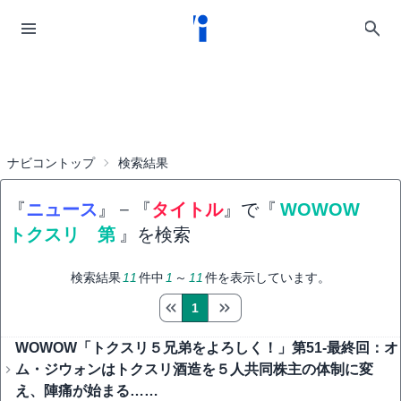
ナビコントップ
検索結果
『
ニュース
』
−
『
タイトル
』で『
WOWOW
トクスリ 第
』を検索
検索結果
11
件中
1
～
11
件を表示しています。
1
WOWOW「トクスリ５兄弟をよろしく！」第51-最終回：オ
ム・ジウォンはトクスリ酒造を５人共同株主の体制に変
え、陣痛が始まる……