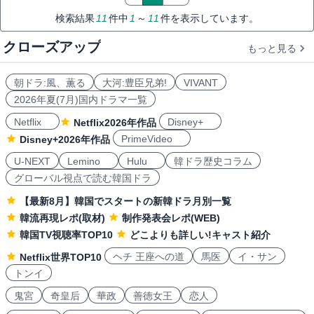
検索結果
11
件中
1
～
11
件を表示しています。
クローズアップ
もっと見る
朝ドラ:風、薫る
大河:豊臣兄弟!
VIVANT
2026年夏(7月)国内ドラマ一覧
Netflix
Disney+
Netflix2026年作品
PrimeVideo
Disney+2026年作品
U-NEXT
Lemino
Hulu
韓ドラ歴史コラム
グローバル視点で読む韓国ドラ
【最新8月】韓国でスタートの新韓ドラ月別一覧
韓流再現レポ(取材)
制作発表会レポ(WEB)
韓国TV視聴率TOP10
どこよりも詳しい!キャスト紹介
ヘチ 王座への道
馬医
イ・サン
Netflix世界TOP10
トンイ
鬼宮
奇皇后
華政
善徳女王
恋人