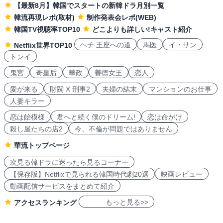
【最新8月】韓国でスタートの新韓ドラ月別一覧
韓流再現レポ(取材)
制作発表会レポ(WEB)
韓国TV視聴率TOP10
どこよりも詳しい!キャスト紹介
ヘチ 王座への道
馬医
イ・サン
Netflix世界TOP10
トンイ
鬼宮
奇皇后
華政
善徳女王
恋人
愛が来る
財閥 X 刑事2
夫婦の結末
マンションのお仕事
人妻キラー
恋は飴模様
君へと続く僕のドリーム!
恋は命がけ
殺し屋たちの店2
今、不倫が問題ではありません
華流トップページ
次見る韓ドラに迷ったら見るコーナー
【保存版】Netflixで見られる韓国時代劇20選
映画レビュー
動画配信サービスをまとめて紹介
もっと見る>>
アクセスランキング