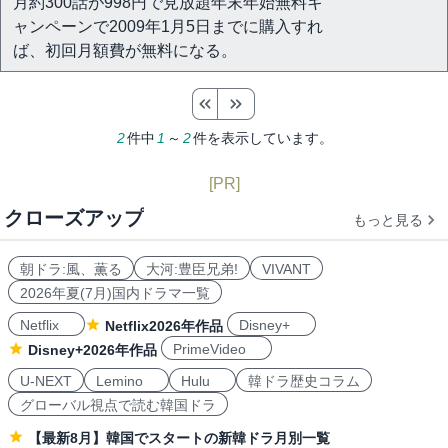
月約300話が998円で見放題年末年始無料キ
ャンペーンで2009年1月5日までに購入すれ
ば、初回月額費が無料になる。
2
件中
1
～
2
件を表示しています。
[PR]
クローズアップ
もっと見る
朝ドラ:風、薫る
大河:豊臣兄弟!
VIVANT
2026年夏(7月)国内ドラマ一覧
Netflix
Disney+
Netflix2026年作品
PrimeVideo
Disney+2026年作品
U-NEXT
Lemino
Hulu
韓ドラ歴史コラム
グローバル視点で読む韓国ドラ
【最新8月】韓国でスタートの新韓ドラ月別一覧