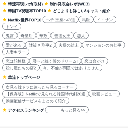
韓流再現レポ(取材)
制作発表会レポ(WEB)
韓国TV視聴率TOP10
どこよりも詳しい!キャスト紹介
ヘチ 王座への道
馬医
イ・サン
Netflix世界TOP10
トンイ
鬼宮
奇皇后
華政
善徳女王
恋人
愛が来る
財閥 X 刑事2
夫婦の結末
マンションのお仕事
人妻キラー
恋は飴模様
君へと続く僕のドリーム!
恋は命がけ
殺し屋たちの店2
今、不倫が問題ではありません
華流トップページ
次見る韓ドラに迷ったら見るコーナー
【保存版】Netflixで見られる韓国時代劇20選
映画レビュー
動画配信サービスをまとめて紹介
もっと見る>>
アクセスランキング