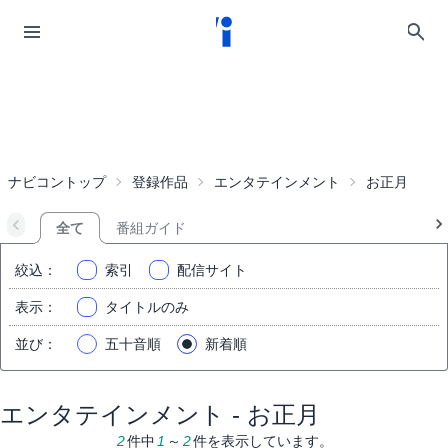
ナビコントップ
登録作品
エンタテインメント
お正月
全て
番組ガイド
絞込
：
索引
配信サイト
表示
：
タイトルのみ
並び
：
五十音順
新着順
エンタテインメント - お正月
2
件中
1
～
2
件を表示しています。