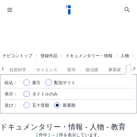
ナビコントップ
登録作品
ドキュメンタリー・情報
人物
自然科学
サイエンス
医学
政治家
事業家
教
絞込
：
索引
配信サイト
表示
：
タイトルのみ
並び
：
五十音順
新着順
ドキュメンタリー・情報 - 人物 - 教育
1
件中
1
～
1
件を表示しています。