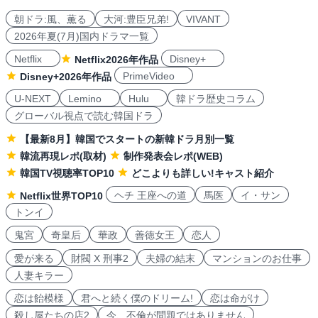
朝ドラ:風、薫る
大河:豊臣兄弟!
VIVANT
2026年夏(7月)国内ドラマ一覧
Netflix
Disney+
Netflix2026年作品
PrimeVideo
Disney+2026年作品
U-NEXT
Lemino
Hulu
韓ドラ歴史コラム
グローバル視点で読む韓国ドラ
【最新8月】韓国でスタートの新韓ドラ月別一覧
韓流再現レポ(取材)
制作発表会レポ(WEB)
韓国TV視聴率TOP10
どこよりも詳しい!キャスト紹介
ヘチ 王座への道
馬医
イ・サン
Netflix世界TOP10
トンイ
鬼宮
奇皇后
華政
善徳女王
恋人
愛が来る
財閥 X 刑事2
夫婦の結末
マンションのお仕事
人妻キラー
恋は飴模様
君へと続く僕のドリーム!
恋は命がけ
殺し屋たちの店2
今、不倫が問題ではありません