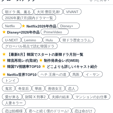
朝ドラ:風、薫る
大河:豊臣兄弟!
VIVANT
2026年夏(7月)国内ドラマ一覧
Netflix
Disney+
Netflix2026年作品
PrimeVideo
Disney+2026年作品
U-NEXT
Lemino
Hulu
韓ドラ歴史コラム
グローバル視点で読む韓国ドラ
【最新8月】韓国でスタートの新韓ドラ月別一覧
韓流再現レポ(取材)
制作発表会レポ(WEB)
韓国TV視聴率TOP10
どこよりも詳しい!キャスト紹介
ヘチ 王座への道
馬医
イ・サン
Netflix世界TOP10
トンイ
鬼宮
奇皇后
華政
善徳女王
恋人
愛が来る
財閥 X 刑事2
夫婦の結末
マンションのお仕事
人妻キラー
恋は飴模様
君へと続く僕のドリーム!
恋は命がけ