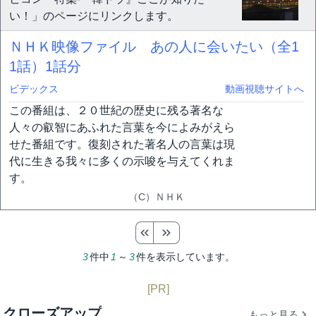
い！」のページにリンクします。
ＮＨＫ映像ファイル あの人に会いたい（全1
1話）
1話分
ビデックス
動画視聴サイトへ
この番組は、２０世紀の歴史に残る著名な
人々の叡智にあふれた言葉を今によみがえら
せた番組です。復刻された著名人の言葉は現
代に生きる我々に多くの示唆を与えてくれま
す。
（C）ＮＨＫ
3
件中
1
～
3
件を表示しています。
[PR]
クローズアップ
もっと見る