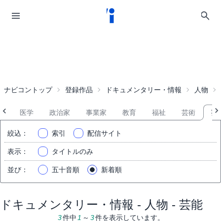
ナビコントップ
登録作品
ドキュメンタリー・情報
人物
ス
医学
政治家
事業家
教育
福祉
芸術
芸
絞込
：
索引
配信サイト
表示
：
タイトルのみ
並び
：
五十音順
新着順
ドキュメンタリー・情報 - 人物 - 芸能
3
件中
1
～
3
件を表示しています。