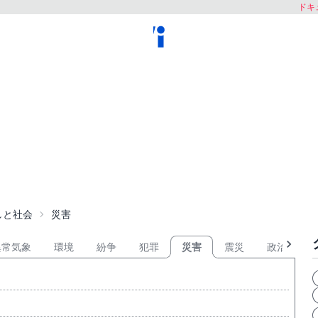
ドキュ
しと社会
災害
異常気象
環境
紛争
犯罪
災害
震災
政治