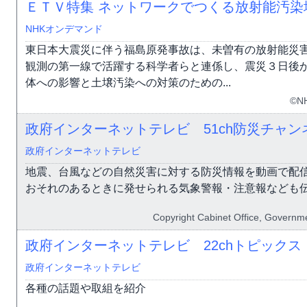
ＥＴＶ特集 ネットワークでつくる放射能汚
NHKオンデマンド
東日本大震災に伴う福島原発事故は、未曽有の放射能災
観測の第一線で活躍する科学者らと連係し、震災３日後
体への影響と土壌汚染への対策のための...
©N
政府インターネットテレビ 51ch防災チャン
政府インターネットテレビ
地震、台風などの自然災害に対する防災情報を動画で配
おそれのあるときに発せられる気象警報・注意報なども
Copyright Cabinet Office, Governme
政府インターネットテレビ 22chトピックス（
政府インターネットテレビ
各種の話題や取組を紹介