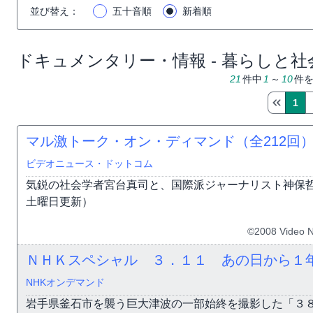
並び替え
：
五十音順
新着順
ドキュメンタリー・情報 - 暮らしと社会
21
件中
1
～
10
件
1
マル激トーク・オン・ディマンド（全212回
ビデオニュース・ドットコム
気鋭の社会学者宮台真司と、国際派ジャーナリスト神保
土曜日更新）
©2008 Video 
ＮＨＫスペシャル ３．１１ あの日から１
NHKオンデマンド
岩手県釜石市を襲う巨大津波の一部始終を撮影した「３