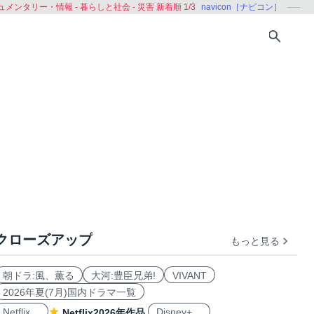
メンタリー・情報 - 暮らしと社会 - 災害 新着順 1/3
navicon［ナビコン］
クローズアップ
もっと見る
経済
文化
田舎暮らし
ボランティア
朝ドラ:風、薫る
大河:豊臣兄弟!
VIVANT
2026年夏(7月)国内ドラマ一覧
Netflix
Disney+
Netflix2026年作品