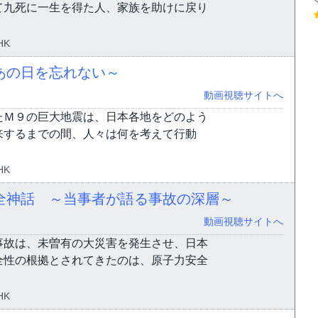
て九死に一生を得た人、家族を助けに戻り
HK
あの日を忘れない～
動画視聴サイトへ
たＭ９の巨大地震は、日本各地をどのよう
来するまでの間、人々は何を考えて行動
HK
全神話 ～当事者が語る事故の深層～
動画視聴サイトへ
事故は、未曽有の大災害を発生させ、日本
全性の根拠とされてきたのは、原子力安全
HK