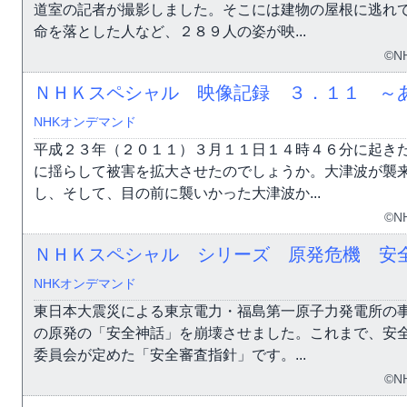
道室の記者が撮影しました。そこには建物の屋根に逃れ
命を落とした人など、２８９人の姿が映...
©N
ＮＨＫスペシャル 映像記録 ３．１１ ～
NHKオンデマンド
平成２３年（２０１１）３月１１日１４時４６分に起き
に揺らして被害を拡大させたのでしょうか。大津波が襲
し、そして、目の前に襲いかった大津波か...
©N
ＮＨＫスペシャル シリーズ 原発危機 安
NHKオンデマンド
東日本大震災による東京電力・福島第一原子力発電所の
の原発の「安全神話」を崩壊させました。これまで、安
委員会が定めた「安全審査指針」です。...
©N