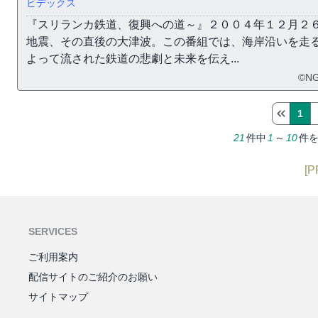
ビデックス
『スリランカ鉄道、復興への道～』２００４年１２月２
地震、その直後の大津波。この番組では、海岸沿いを走
よって流された鉄道の悲劇と未来を伝え...
©NG
1
21
件中
1
～
10
件
[P
SERVICES
ご利用案内
配信サイトのご紹介のお願い
サイトマップ