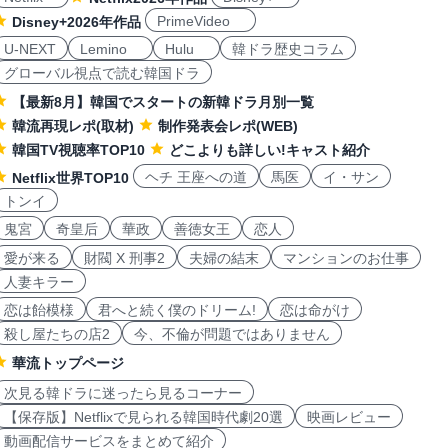
PrimeVideo
Disney+2026年作品
U-NEXT
Lemino
Hulu
韓ドラ歴史コラム
グローバル視点で読む韓国ドラ
【最新8月】韓国でスタートの新韓ドラ月別一覧
韓流再現レポ(取材)
制作発表会レポ(WEB)
韓国TV視聴率TOP10
どこよりも詳しい!キャスト紹介
ヘチ 王座への道
馬医
イ・サン
Netflix世界TOP10
トンイ
鬼宮
奇皇后
華政
善徳女王
恋人
愛が来る
財閥 X 刑事2
夫婦の結末
マンションのお仕事
人妻キラー
恋は飴模様
君へと続く僕のドリーム!
恋は命がけ
殺し屋たちの店2
今、不倫が問題ではありません
華流トップページ
次見る韓ドラに迷ったら見るコーナー
【保存版】Netflixで見られる韓国時代劇20選
映画レビュー
動画配信サービスをまとめて紹介