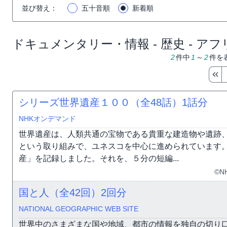
並び替え
：
五十音順
新着順
ドキュメンタリー・情報 - 歴史 - アフ
2
件中
1
～
2
件を
シリーズ世界遺産１００（全48話）
1話分
NHKオンデマンド
世界遺産は、人類共通の宝物である貴重な建造物や遺跡
という取り組みで、ユネスコを中心に進められています
産」を記録しました。それを、５分の短編...
©N
国と人（全42回）
2回分
NATIONAL GEOGRAPHIC WEB SITE
世界中のさまざまな国や地域、都市の情報を独自の切り