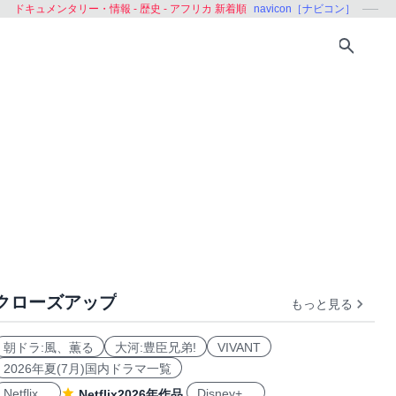
ドキュメンタリー・情報 - 歴史 - アフリカ 新着順
navicon［ナビコン］
クローズアップ
もっと見る
明治
現近代
英雄
武将
統治者
医学
科学・技
朝ドラ:風、薫る
大河:豊臣兄弟!
VIVANT
2026年夏(7月)国内ドラマ一覧
Netflix
Disney+
Netflix2026年作品