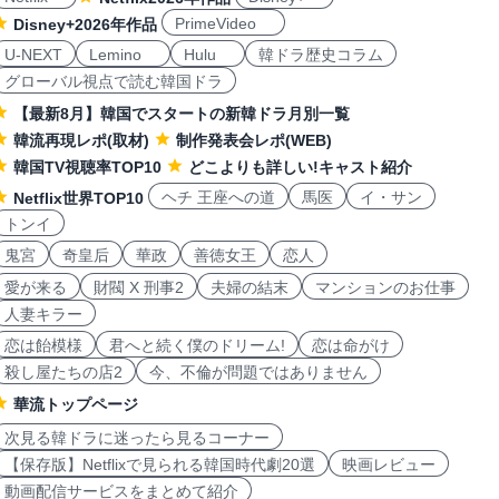
PrimeVideo
Disney+2026年作品
U-NEXT
Lemino
Hulu
韓ドラ歴史コラム
グローバル視点で読む韓国ドラ
【最新8月】韓国でスタートの新韓ドラ月別一覧
韓流再現レポ(取材)
制作発表会レポ(WEB)
韓国TV視聴率TOP10
どこよりも詳しい!キャスト紹介
ヘチ 王座への道
馬医
イ・サン
Netflix世界TOP10
トンイ
鬼宮
奇皇后
華政
善徳女王
恋人
愛が来る
財閥 X 刑事2
夫婦の結末
マンションのお仕事
人妻キラー
恋は飴模様
君へと続く僕のドリーム!
恋は命がけ
殺し屋たちの店2
今、不倫が問題ではありません
華流トップページ
次見る韓ドラに迷ったら見るコーナー
【保存版】Netflixで見られる韓国時代劇20選
映画レビュー
動画配信サービスをまとめて紹介