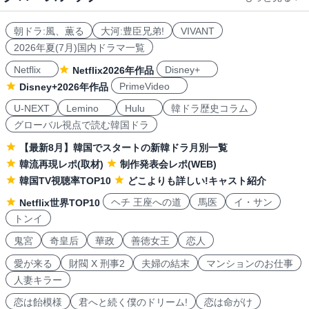
朝ドラ:風、薫る
大河:豊臣兄弟!
VIVANT
2026年夏(7月)国内ドラマ一覧
Netflix
Disney+
Netflix2026年作品
PrimeVideo
Disney+2026年作品
U-NEXT
Lemino
Hulu
韓ドラ歴史コラム
グローバル視点で読む韓国ドラ
【最新8月】韓国でスタートの新韓ドラ月別一覧
韓流再現レポ(取材)
制作発表会レポ(WEB)
韓国TV視聴率TOP10
どこよりも詳しい!キャスト紹介
ヘチ 王座への道
馬医
イ・サン
Netflix世界TOP10
トンイ
鬼宮
奇皇后
華政
善徳女王
恋人
愛が来る
財閥 X 刑事2
夫婦の結末
マンションのお仕事
人妻キラー
恋は飴模様
君へと続く僕のドリーム!
恋は命がけ