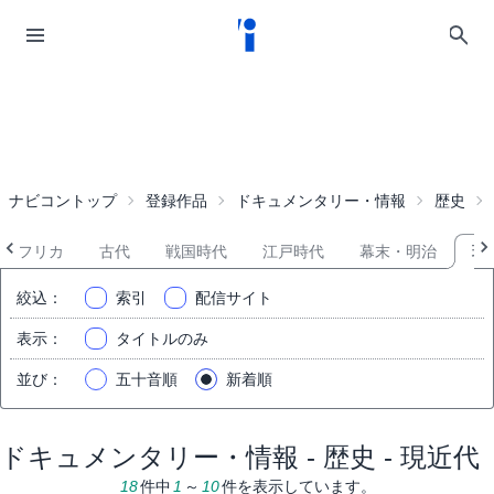
ナビコントップ
登録作品
ドキュメンタリー・情報
歴史
アフリカ
古代
戦国時代
江戸時代
幕末・明治
現
絞込
：
索引
配信サイト
表示
：
タイトルのみ
並び
：
五十音順
新着順
ドキュメンタリー・情報 - 歴史 - 現近代
18
件中
1
～
10
件を表示しています。