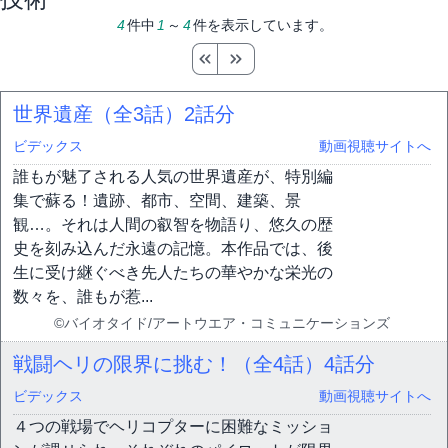
4
件中
1
～
4
件を表示しています。
世界遺産（全3話）
2話分
ビデックス
動画視聴サイトへ
誰もが魅了される人気の世界遺産が、特別編
集で蘇る！遺跡、都市、空間、建築、景
観…。それは人間の叡智を物語り、悠久の歴
史を刻み込んだ永遠の記憶。本作品では、後
生に受け継ぐべき先人たちの華やかな栄光の
数々を、誰もが惹...
©バイオタイド/アートウエア・コミュニケーションズ
戦闘ヘリの限界に挑む！（全4話）
4話分
ビデックス
動画視聴サイトへ
４つの戦場でヘリコプターに困難なミッショ