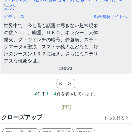
話分
ビデックス
動画視聴サイトへ
世界中で、今も昔も話題の尽きない超常現象
の数々……。幽霊、ＵＦＯ、ネッシー、人体
発火、ダ・ヴィンチの暗号、夢遊病、スティ
グマータ＝聖痕、スマトラ猿人などなど、好
評のシーズン１＆２に続き、さらにミステリ
アスな現象や世...
©NGCI
4
件中
1
～
4
件を表示しています。
[PR]
クローズアップ
もっと見る