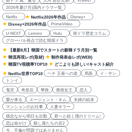
朝ドラ:風、薫る
大河:豊臣兄弟!
VIVANT
2026年夏(7月)国内ドラマ一覧
Netflix
Disney+
Netflix2026年作品
PrimeVideo
Disney+2026年作品
U-NEXT
Lemino
Hulu
韓ドラ歴史コラム
グローバル視点で読む韓国ドラ
【最新8月】韓国でスタートの新韓ドラ月別一覧
韓流再現レポ(取材)
制作発表会レポ(WEB)
韓国TV視聴率TOP10
どこよりも詳しい!キャスト紹介
ヘチ 王座への道
馬医
イ・サン
Netflix世界TOP10
トンイ
鬼宮
奇皇后
華政
善徳女王
恋人
愛が来る
エージェント・キム
夫婦の結末
マンションのお仕事
人妻キラー
残念ながら明日も出勤
君へと続く僕のドリーム!
恋は命がけ
殺し屋たちの店2
今、不倫が問題ではありません