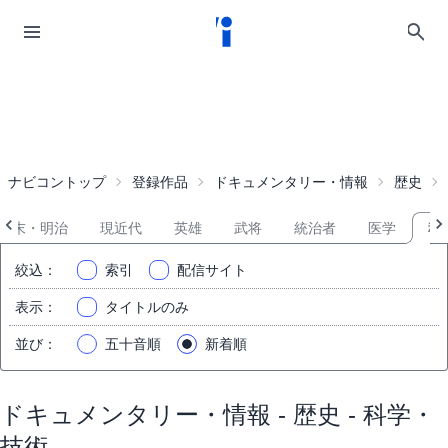
ナビコントップ
登録作品
ドキュメンタリー・情報
歴史
幕末・明治
現近代
英雄
武将
統治者
医学
科
絞込
：
索引
配信サイト
表示
：
タイトルのみ
並び
：
五十音順
新着順
ドキュメンタリー・情報 - 歴史 - 科学・
技術