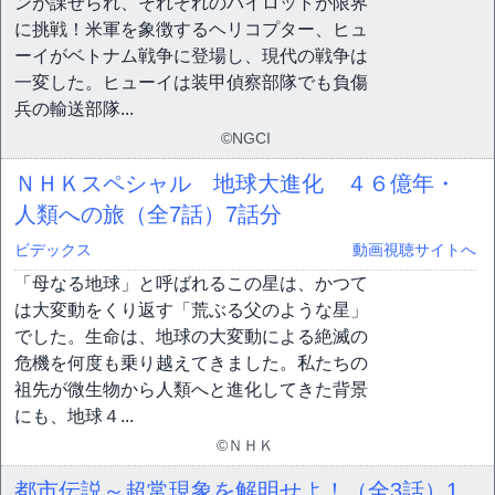
ンが課せられ、それぞれのパイロットが限界
に挑戦！米軍を象徴するヘリコプター、ヒュ
ーイがベトナム戦争に登場し、現代の戦争は
一変した。ヒューイは装甲偵察部隊でも負傷
兵の輸送部隊...
©NGCI
ＮＨＫスペシャル 地球大進化 ４６億年・
人類への旅（全7話）
7話分
ビデックス
動画視聴サイトへ
「母なる地球」と呼ばれるこの星は、かつて
は大変動をくり返す「荒ぶる父のような星」
でした。生命は、地球の大変動による絶滅の
危機を何度も乗り越えてきました。私たちの
祖先が微生物から人類へと進化してきた背景
にも、地球４...
©ＮＨＫ
都市伝説～超常現象を解明せよ！（全3話）
1