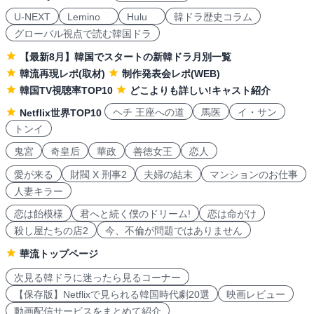
U-NEXT
Lemino
Hulu
韓ドラ歴史コラム
グローバル視点で読む韓国ドラ
【最新8月】韓国でスタートの新韓ドラ月別一覧
韓流再現レポ(取材)
制作発表会レポ(WEB)
韓国TV視聴率TOP10
どこよりも詳しい!キャスト紹介
ヘチ 王座への道
馬医
イ・サン
Netflix世界TOP10
トンイ
鬼宮
奇皇后
華政
善徳女王
恋人
愛が来る
財閥 X 刑事2
夫婦の結末
マンションのお仕事
人妻キラー
恋は飴模様
君へと続く僕のドリーム!
恋は命がけ
殺し屋たちの店2
今、不倫が問題ではありません
華流トップページ
次見る韓ドラに迷ったら見るコーナー
【保存版】Netflixで見られる韓国時代劇20選
映画レビュー
動画配信サービスをまとめて紹介