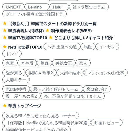
U-NEXT
Lemino
Hulu
韓ドラ歴史コラム
グローバル視点で読む韓国ドラ
【最新8月】韓国でスタートの新韓ドラ月別一覧
韓流再現レポ(取材)
制作発表会レポ(WEB)
韓国TV視聴率TOP10
どこよりも詳しい!キャスト紹介
ヘチ 王座への道
馬医
イ・サン
Netflix世界TOP10
トンイ
鬼宮
奇皇后
華政
善徳女王
恋人
愛が来る
財閥 X 刑事2
夫婦の結末
マンションのお仕事
人妻キラー
恋は飴模様
君へと続く僕のドリーム!
恋は命がけ
殺し屋たちの店2
今、不倫が問題ではありません
華流トップページ
次見る韓ドラに迷ったら見るコーナー
【保存版】Netflixで見られる韓国時代劇20選
映画レビュー
動画配信サービスをまとめて紹介