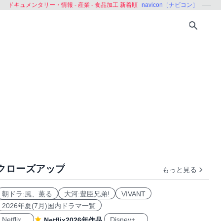
ドキュメンタリー・情報 - 産業 - 食品加工 新着順
navicon［ナビコン］
クローズアップ
もっと見る
伝統工芸
農業
漁業
林業
製造業
朝ドラ:風、薫る
大河:豊臣兄弟!
VIVANT
2026年夏(7月)国内ドラマ一覧
Netflix
Disney+
Netflix2026年作品