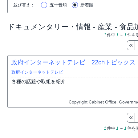
並び替え
：
五十音順
新着順
ドキュメンタリー・情報 - 産業 - 食品
1
件中
1
～
1
件を
政府インターネットテレビ 22chトピックス（
政府インターネットテレビ
各種の話題や取組を紹介
Copyright Cabinet Office, Governme
1
件中
1
～
1
件を