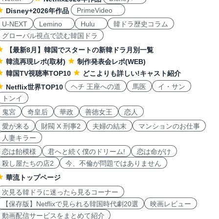
PrimeVideo
Disney+2026年作品
U-NEXT
Lemino
Hulu
韓ドラ歴史コラム
グローバル視点で読む韓国ドラ
【最新8月】韓国でスタートの新韓ドラ月別一覧
韓流再現レポ(取材)
制作発表会レポ(WEB)
韓国TV視聴率TOP10
どこよりも詳しい!キャスト紹介
ヘチ 王座への道
馬医
イ・サン
Netflix世界TOP10
トンイ
鬼宮
奇皇后
華政
善徳女王
恋人
愛が来る
財閥 X 刑事2
夫婦の結末
マンションのお仕事
人妻キラー
恋は飴模様
君へと続く僕のドリーム!
恋は命がけ
殺し屋たちの店2
今、不倫が問題ではありません
華流トップページ
次見る韓ドラに迷ったら見るコーナー
【保存版】Netflixで見られる韓国時代劇20選
映画レビュー
動画配信サービスをまとめて紹介