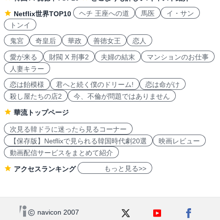
ヘチ 王座への道
馬医
イ・サン
Netflix世界TOP10
トンイ
鬼宮
奇皇后
華政
善徳女王
恋人
愛が来る
財閥 X 刑事2
夫婦の結末
マンションのお仕事
人妻キラー
恋は飴模様
君へと続く僕のドリーム!
恋は命がけ
殺し屋たちの店2
今、不倫が問題ではありません
華流トップページ
次見る韓ドラに迷ったら見るコーナー
【保存版】Netflixで見られる韓国時代劇20選
映画レビュー
動画配信サービスをまとめて紹介
もっと見る>>
アクセスランキング
navicon 2007