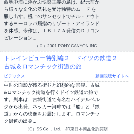
西地中海に浮かぶ快楽主義の島は、紀元前か
ら様々な文化の洗礼を受け独特のムード を
醸し出す。極上のサンセットでチル・アウト
するヨーロッパ屈指のリゾート・アイランド
を体感。今作は、ＩＢＩＺＡ発信のＤＪコン
ピレーション...
（Ｃ）2001 PONY CANYON INC.
トレインビュー特別編２ ドイツの鉄道２
古城＆ロマンチック街道の旅
ビデックス
動画視聴サイトへ
中世の面影が残る街並と幻想的な景観。古城
&ロマンチック街道を行くドイツ鉄道の旅で
す。列車は、古城街道で有名なハイデルベル
クから出発。ネッカー河畔では『船』と『鉄
道』からの映像をお届けします。ロマンチッ
ク街道の出発...
（C）SS Co.，Ltd. JR東日本商品化許諾済