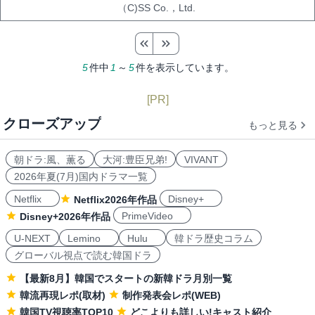
（C)SS Co.，Ltd.
5
件中
1
～
5
件を表示しています。
[PR]
クローズアップ
もっと見る
朝ドラ:風、薫る
大河:豊臣兄弟!
VIVANT
2026年夏(7月)国内ドラマ一覧
Netflix
Disney+
Netflix2026年作品
PrimeVideo
Disney+2026年作品
U-NEXT
Lemino
Hulu
韓ドラ歴史コラム
グローバル視点で読む韓国ドラ
【最新8月】韓国でスタートの新韓ドラ月別一覧
韓流再現レポ(取材)
制作発表会レポ(WEB)
韓国TV視聴率TOP10
どこよりも詳しい!キャスト紹介