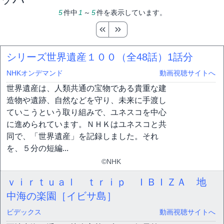
5
件中
1
～
5
件を表示しています。
シリーズ世界遺産１００（全48話）
1話分
NHKオンデマンド
動画視聴サイトへ
世界遺産は、人類共通の宝物である貴重な建
造物や遺跡、自然などを守り、未来に手渡し
ていこうという取り組みで、ユネスコを中心
に進められています。ＮＨＫはユネスコと共
同で、「世界遺産」を記録しました。それ
を、５分の短編...
©NHK
ｖｉｒｔｕａｌ ｔｒｉｐ ＩＢＩＺＡ 地
中海の楽園［イビサ島］
ビデックス
動画視聴サイトへ