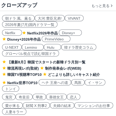
クローズアップ
もっと見る
朝ドラ:風、薫る
大河:豊臣兄弟!
VIVANT
2026年夏(7月)国内ドラマ一覧
Netflix
Disney+
Netflix2026年作品
PrimeVideo
Disney+2026年作品
U-NEXT
Lemino
Hulu
韓ドラ歴史コラム
グローバル視点で読む韓国ドラ
【最新8月】韓国でスタートの新韓ドラ月別一覧
韓流再現レポ(取材)
制作発表会レポ(WEB)
韓国TV視聴率TOP10
どこよりも詳しい!キャスト紹介
ヘチ 王座への道
馬医
イ・サン
Netflix世界TOP10
トンイ
鬼宮
奇皇后
華政
善徳女王
恋人
愛が来る
財閥 X 刑事2
夫婦の結末
マンションのお仕事
人妻キラー