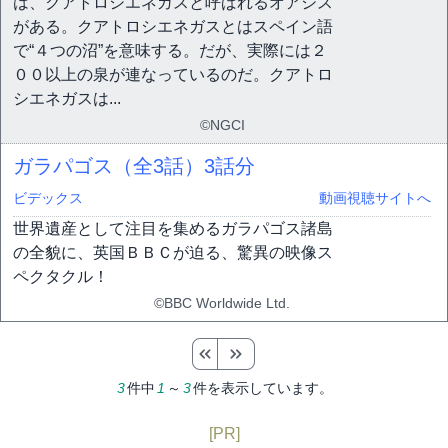
は、クアトロシエネガスと呼ばれるオアシス
がある。クアトロシエネガスとはスペイン語
で“４つの沼”を意味する。だが、実際には２
００以上の泉が連なっているのだ。クアトロ
シエネガスは...
©NGCI
ガラパゴス（全3話）
3話分
ビデックス
動画視聴サイトへ
世界遺産として注目を集めるガラパゴス諸島
の全貌に、英国ＢＢＣが迫る、驚異の映像ス
ペクタクル！
©BBC Worldwide Ltd.
3
件中
1
～
3
件を表示しています。
[PR]