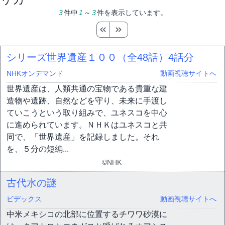
3
件中
1
～
3
件を表示しています。
シリーズ世界遺産１００（全48話）
4話分
NHKオンデマンド
動画視聴サイトへ
世界遺産は、人類共通の宝物である貴重な建
造物や遺跡、自然などを守り、未来に手渡し
ていこうという取り組みで、ユネスコを中心
に進められています。ＮＨＫはユネスコと共
同で、「世界遺産」を記録しました。それ
を、５分の短編...
©NHK
古代水の謎
ビデックス
動画視聴サイトへ
中米メキシコの北部に位置するチワワ砂漠に