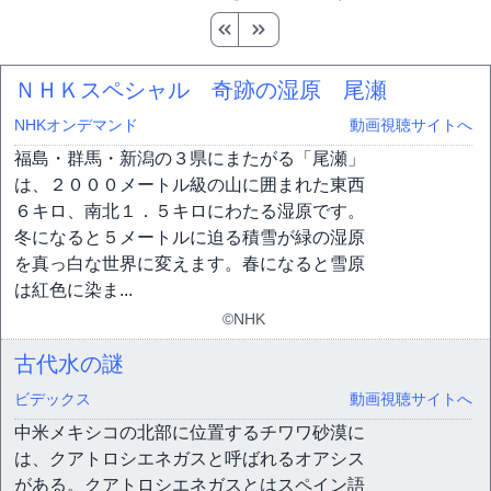
ＮＨＫスペシャル 奇跡の湿原 尾瀬
NHKオンデマンド
動画視聴サイトへ
福島・群馬・新潟の３県にまたがる「尾瀬」
は、２０００メートル級の山に囲まれた東西
６キロ、南北１．５キロにわたる湿原です。
冬になると５メートルに迫る積雪が緑の湿原
を真っ白な世界に変えます。春になると雪原
は紅色に染ま...
©NHK
古代水の謎
ビデックス
動画視聴サイトへ
中米メキシコの北部に位置するチワワ砂漠に
は、クアトロシエネガスと呼ばれるオアシス
がある。クアトロシエネガスとはスペイン語