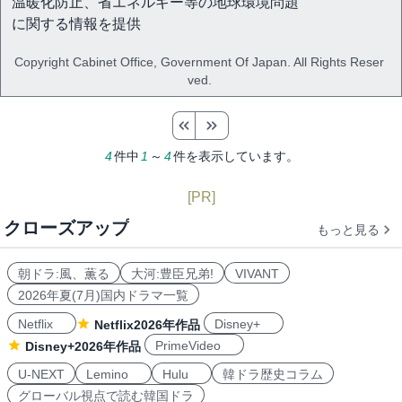
温暖化防止、省エネルギー等の地球環境問題
に関する情報を提供
Copyright Cabinet Office, Government Of Japan. All Rights Reser
ved.
4
件中
1
～
4
件を表示しています。
[PR]
クローズアップ
もっと見る
朝ドラ:風、薫る
大河:豊臣兄弟!
VIVANT
2026年夏(7月)国内ドラマ一覧
Netflix
Disney+
Netflix2026年作品
PrimeVideo
Disney+2026年作品
U-NEXT
Lemino
Hulu
韓ドラ歴史コラム
グローバル視点で読む韓国ドラ