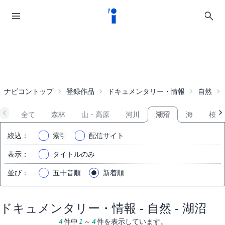
ナビコントップ
登録作品
ドキュメンタリー・情報
自然
全て
森林
山・高原
河川
湖沼
海
桜
絞込
：
索引
配信サイト
表示
：
タイトルのみ
並び
：
五十音順
新着順
ドキュメンタリー・情報 - 自然 - 湖沼
4
件中
1
～
4
件を表示しています。