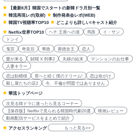
【最新8月】韓国でスタートの新韓ドラ月別一覧
韓流再現レポ(取材)
制作発表会レポ(WEB)
韓国TV視聴率TOP10
どこよりも詳しい!キャスト紹介
ヘチ 王座への道
馬医
イ・サン
Netflix世界TOP10
トンイ
鬼宮
奇皇后
華政
善徳女王
恋人
愛が来る
財閥 X 刑事2
夫婦の結末
マンションのお仕事
人妻キラー
恋は飴模様
君へと続く僕のドリーム!
恋は命がけ
殺し屋たちの店2
今、不倫が問題ではありません
華流トップページ
次見る韓ドラに迷ったら見るコーナー
【保存版】Netflixで見られる韓国時代劇20選
映画レビュー
動画配信サービスをまとめて紹介
もっと見る>>
アクセスランキング