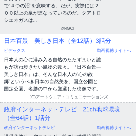
で“４つの沼”を意味する。だが、実際には２
００以上の泉が連なっているのだ。クアトロ
シエネガスは...
©NGCI
日本百景 美しき日本（全12話）
3話分
ビデックス
動画視聴サイトへ
日本人の心に滲み入る自然のたたずまいと誰
もが訪ね歩きたい風物の数々。『日本百景―
美しき日本』は、そんな日本人の“心の故
郷”というべき日本の自然美を、国立公園と
国定公園、名勝の中から厳選した映像です。
（C)アートウエア・コミュニケーションズ
政府インターネットテレビ 21ch地球環境
（全64話）
1話分
政府インターネットテレビ
動画視聴サイトへ