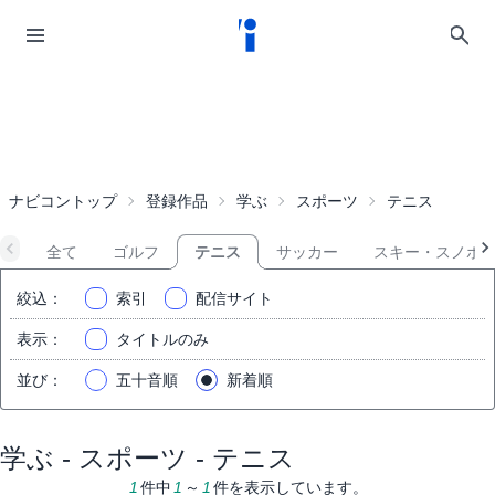
ナビコントップ
登録作品
学ぶ
スポーツ
テニス
全て
ゴルフ
テニス
サッカー
スキー・スノボ
絞込
：
索引
配信サイト
表示
：
タイトルのみ
並び
：
五十音順
新着順
学ぶ - スポーツ - テニス
1
件中
1
～
1
件を表示しています。