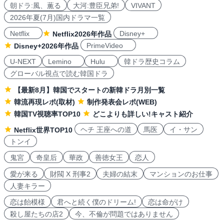
朝ドラ:風、薫る
大河:豊臣兄弟!
VIVANT
2026年夏(7月)国内ドラマ一覧
Netflix
Disney+
Netflix2026年作品
PrimeVideo
Disney+2026年作品
U-NEXT
Lemino
Hulu
韓ドラ歴史コラム
グローバル視点で読む韓国ドラ
【最新8月】韓国でスタートの新韓ドラ月別一覧
韓流再現レポ(取材)
制作発表会レポ(WEB)
韓国TV視聴率TOP10
どこよりも詳しい!キャスト紹介
ヘチ 王座への道
馬医
イ・サン
Netflix世界TOP10
トンイ
鬼宮
奇皇后
華政
善徳女王
恋人
愛が来る
財閥 X 刑事2
夫婦の結末
マンションのお仕事
人妻キラー
恋は飴模様
君へと続く僕のドリーム!
恋は命がけ
殺し屋たちの店2
今、不倫が問題ではありません