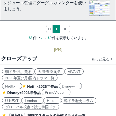
ケジュール管理にグーグルカレンダーを使い
ましょう。
1
18
件中
1
～
10
件を表示しています。
[PR]
クローズアップ
もっと見る
朝ドラ:風、薫る
大河:豊臣兄弟!
VIVANT
2026年夏(7月)国内ドラマ一覧
Netflix
Disney+
Netflix2026年作品
PrimeVideo
Disney+2026年作品
U-NEXT
Lemino
Hulu
韓ドラ歴史コラム
グローバル視点で読む韓国ドラ
【最新8月】韓国でスタートの新韓ドラ月別一覧