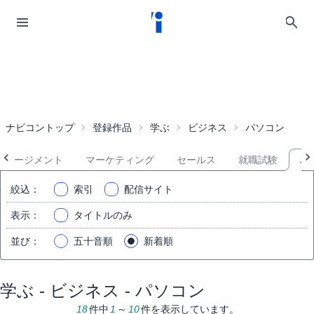
ナビコントップ
登録作品
学ぶ
ビジネス
パソコン
マネージメント
マーケティング
セールス
就職試験
パ
絞込
：
索引
配信サイト
表示
：
タイトルのみ
並び
：
五十音順
新着順
学ぶ - ビジネス - パソコン
18
件中
1
～
10
件を表示しています。