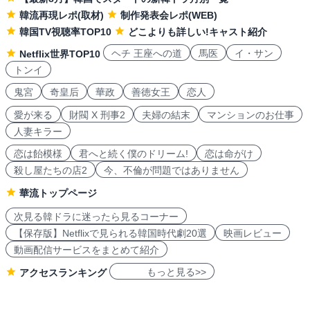
韓流再現レポ(取材)
制作発表会レポ(WEB)
韓国TV視聴率TOP10
どこよりも詳しい!キャスト紹介
ヘチ 王座への道
馬医
イ・サン
Netflix世界TOP10
トンイ
鬼宮
奇皇后
華政
善徳女王
恋人
愛が来る
財閥 X 刑事2
夫婦の結末
マンションのお仕事
人妻キラー
恋は飴模様
君へと続く僕のドリーム!
恋は命がけ
殺し屋たちの店2
今、不倫が問題ではありません
華流トップページ
次見る韓ドラに迷ったら見るコーナー
【保存版】Netflixで見られる韓国時代劇20選
映画レビュー
動画配信サービスをまとめて紹介
もっと見る>>
アクセスランキング