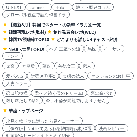
U-NEXT
Lemino
Hulu
韓ドラ歴史コラム
グローバル視点で読む韓国ドラ
【最新8月】韓国でスタートの新韓ドラ月別一覧
韓流再現レポ(取材)
制作発表会レポ(WEB)
韓国TV視聴率TOP10
どこよりも詳しい!キャスト紹介
ヘチ 王座への道
馬医
イ・サン
Netflix世界TOP10
トンイ
鬼宮
奇皇后
華政
善徳女王
恋人
愛が来る
財閥 X 刑事2
夫婦の結末
マンションのお仕事
人妻キラー
恋は飴模様
君へと続く僕のドリーム!
恋は命がけ
殺し屋たちの店2
今、不倫が問題ではありません
華流トップページ
次見る韓ドラに迷ったら見るコーナー
【保存版】Netflixで見られる韓国時代劇20選
映画レビュー
動画配信サービスをまとめて紹介