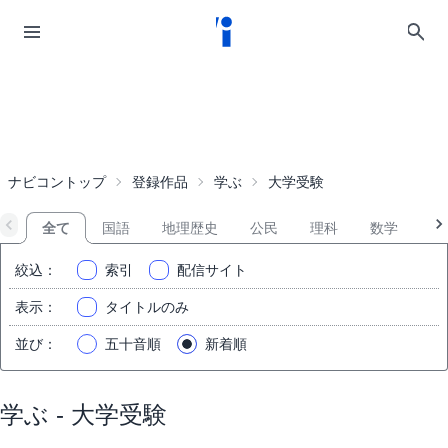
ナビコントップ
登録作品
学ぶ
大学受験
全て
国語
地理歴史
公民
理科
数学
英
絞込
：
索引
配信サイト
表示
：
タイトルのみ
並び
：
五十音順
新着順
学ぶ - 大学受験