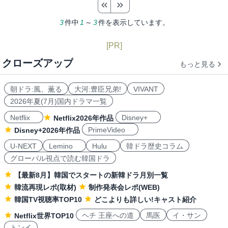
3
件中
1
～
3
件を表示しています。
[PR]
クローズアップ
もっと見る
朝ドラ:風、薫る
大河:豊臣兄弟!
VIVANT
2026年夏(7月)国内ドラマ一覧
Netflix
Disney+
Netflix2026年作品
PrimeVideo
Disney+2026年作品
U-NEXT
Lemino
Hulu
韓ドラ歴史コラム
グローバル視点で読む韓国ドラ
【最新8月】韓国でスタートの新韓ドラ月別一覧
韓流再現レポ(取材)
制作発表会レポ(WEB)
韓国TV視聴率TOP10
どこよりも詳しい!キャスト紹介
ヘチ 王座への道
馬医
イ・サン
Netflix世界TOP10
トンイ