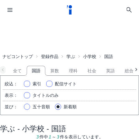
ナビコントップ
登録作品
学ぶ
小学校
国語
全て
国語
算数
理科
社会
英語
総合
絞込
：
索引
配信サイト
表示
：
タイトルのみ
並び
：
五十音順
新着順
学ぶ - 小学校 - 国語
3
件中
1
～
3
件を表示しています。