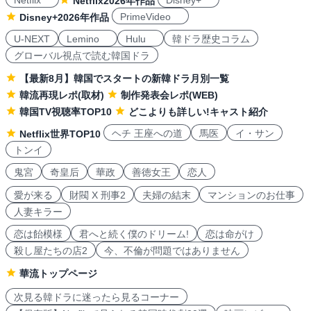
Netflix
Disney+
Netflix2026年作品
PrimeVideo
Disney+2026年作品
U-NEXT
Lemino
Hulu
韓ドラ歴史コラム
グローバル視点で読む韓国ドラ
【最新8月】韓国でスタートの新韓ドラ月別一覧
韓流再現レポ(取材)
制作発表会レポ(WEB)
韓国TV視聴率TOP10
どこよりも詳しい!キャスト紹介
ヘチ 王座への道
馬医
イ・サン
Netflix世界TOP10
トンイ
鬼宮
奇皇后
華政
善徳女王
恋人
愛が来る
財閥 X 刑事2
夫婦の結末
マンションのお仕事
人妻キラー
恋は飴模様
君へと続く僕のドリーム!
恋は命がけ
殺し屋たちの店2
今、不倫が問題ではありません
華流トップページ
次見る韓ドラに迷ったら見るコーナー