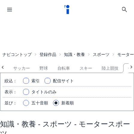
ナビコントップ
登録作品
知識・教養
スポーツ
モーター
ス
サッカー
野球
自転車
スキー
陸上競技
モ
絞込
：
索引
配信サイト
表示
：
タイトルのみ
並び
：
五十音順
新着順
知識・教養 - スポーツ - モータースポー
ツ