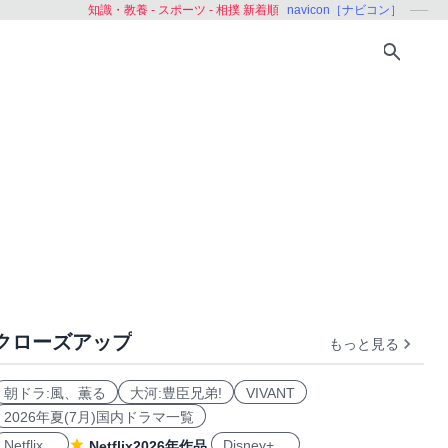
知識・教養 - スポーツ - 相撲 新着順
navicon［ナビコン］
クローズアップ
もっと見る
格闘技
オリンピック
その他
朝ドラ:風、薫る
大河:豊臣兄弟!
VIVANT
2026年夏(7月)国内ドラマ一覧
Netflix
Disney+
Netflix2026年作品