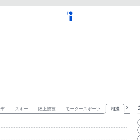
転車
スキー
陸上競技
モータースポーツ
相撲
武術