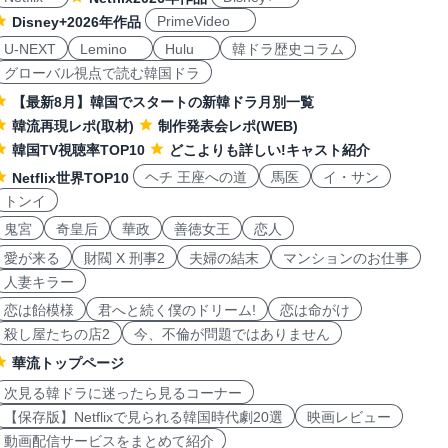
PrimeVideo
Disney+2026年作品
U-NEXT
Lemino
Hulu
韓ドラ歴史コラム
グローバル視点で読む韓国ドラ
【最新8月】韓国でスタートの新韓ドラ月別一覧
韓流再現レポ(取材)
制作発表会レポ(WEB)
韓国TV視聴率TOP10
どこよりも詳しい!キャスト紹介
ヘチ 王座への道
馬医
イ・サン
Netflix世界TOP10
トンイ
鬼宮
奇皇后
華政
善徳女王
恋人
愛が来る
財閥 X 刑事2
夫婦の結末
マンションのお仕事
人妻キラー
恋は飴模様
君へと続く僕のドリーム!
恋は命がけ
殺し屋たちの店2
今、不倫が問題ではありません
華流トップページ
次見る韓ドラに迷ったら見るコーナー
【保存版】Netflixで見られる韓国時代劇20選
映画レビュー
動画配信サービスをまとめて紹介