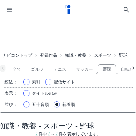
ナビコントップ
登録作品
知識・教養
スポーツ
野球
全て
ゴルフ
テニス
サッカー
野球
自転車
絞込
：
索引
配信サイト
表示
：
タイトルのみ
並び
：
五十音順
新着順
知識・教養 - スポーツ - 野球
1
件中
1
～
1
件を表示しています。