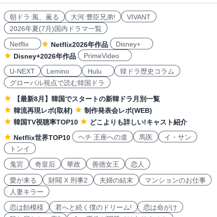
朝ドラ:風、薫る
大河:豊臣兄弟!
VIVANT
2026年夏(7月)国内ドラマ一覧
Netflix
Disney+
Netflix2026年作品
PrimeVideo
Disney+2026年作品
U-NEXT
Lemino
Hulu
韓ドラ歴史コラム
グローバル視点で読む韓国ドラ
【最新8月】韓国でスタートの新韓ドラ月別一覧
韓流再現レポ(取材)
制作発表会レポ(WEB)
韓国TV視聴率TOP10
どこよりも詳しい!キャスト紹介
ヘチ 王座への道
馬医
イ・サン
Netflix世界TOP10
トンイ
鬼宮
奇皇后
華政
善徳女王
恋人
愛が来る
財閥 X 刑事2
夫婦の結末
マンションのお仕事
人妻キラー
恋は飴模様
君へと続く僕のドリーム!
恋は命がけ