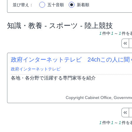
並び替え
：
五十音順
新着順
知識・教養 - スポーツ - 陸上競技
1
件中
1
～
1
件を
政府インターネットテレビ 24chこの人に聞
政府インターネットテレビ
各地・各分野で活躍する専門家等を紹介
Copyright Cabinet Office, Governme
1
件中
1
～
1
件を