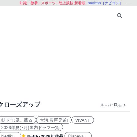
知識・教養 - スポーツ - 陸上競技 新着順
navicon［ナビコン］
クローズアップ
もっと見る
格闘技
オリンピック
その他
朝ドラ:風、薫る
大河:豊臣兄弟!
VIVANT
2026年夏(7月)国内ドラマ一覧
Netflix
Disney+
Netflix2026年作品