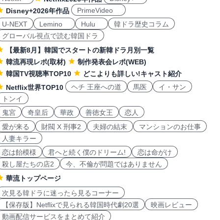
PrimeVideo
Disney+2026年作品
U-NEXT
Lemino
Hulu
韓ドラ歴史コラム
グローバル視点で読む韓国ドラ
【最新8月】韓国でスタートの新韓ドラ月別一覧
韓流再現レポ(取材)
制作発表会レポ(WEB)
韓国TV視聴率TOP10
どこよりも詳しい!キャスト紹介
ヘチ 王座への道
馬医
イ・サン
Netflix世界TOP10
トンイ
鬼宮
奇皇后
華政
善徳女王
恋人
愛が来る
財閥 X 刑事2
夫婦の結末
マンションのお仕事
人妻キラー
恋は飴模様
君へと続く僕のドリーム!
恋は命がけ
殺し屋たちの店2
今、不倫が問題ではありません
華流トップページ
次見る韓ドラに迷ったら見るコーナー
【保存版】Netflixで見られる韓国時代劇20選
映画レビュー
動画配信サービスをまとめて紹介