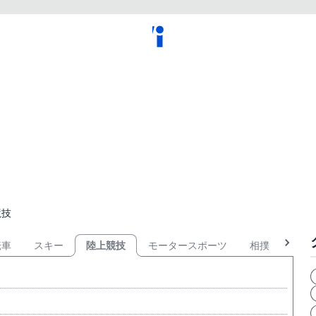
競技
転車
スキー
陸上競技
モータースポーツ
相撲
武術