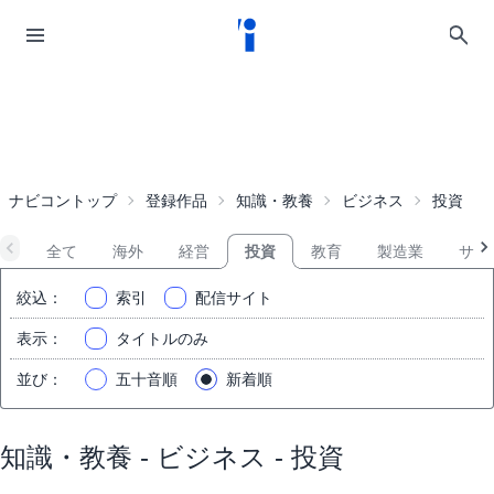
ナビコントップ
登録作品
知識・教養
ビジネス
投資
全て
海外
経営
投資
教育
製造業
サー
絞込
：
索引
配信サイト
表示
：
タイトルのみ
並び
：
五十音順
新着順
知識・教養 - ビジネス - 投資