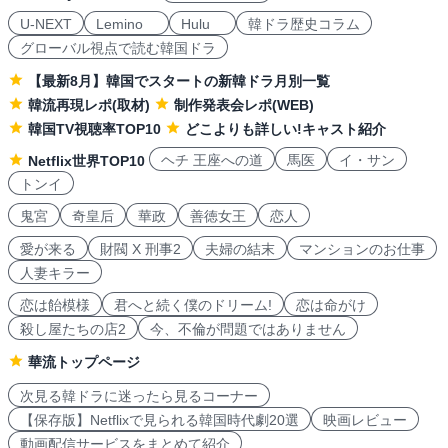
U-NEXT
Lemino
Hulu
韓ドラ歴史コラム
グローバル視点で読む韓国ドラ
【最新8月】韓国でスタートの新韓ドラ月別一覧
韓流再現レポ(取材)
制作発表会レポ(WEB)
韓国TV視聴率TOP10
どこよりも詳しい!キャスト紹介
ヘチ 王座への道
馬医
イ・サン
Netflix世界TOP10
トンイ
鬼宮
奇皇后
華政
善徳女王
恋人
愛が来る
財閥 X 刑事2
夫婦の結末
マンションのお仕事
人妻キラー
恋は飴模様
君へと続く僕のドリーム!
恋は命がけ
殺し屋たちの店2
今、不倫が問題ではありません
華流トップページ
次見る韓ドラに迷ったら見るコーナー
【保存版】Netflixで見られる韓国時代劇20選
映画レビュー
動画配信サービスをまとめて紹介