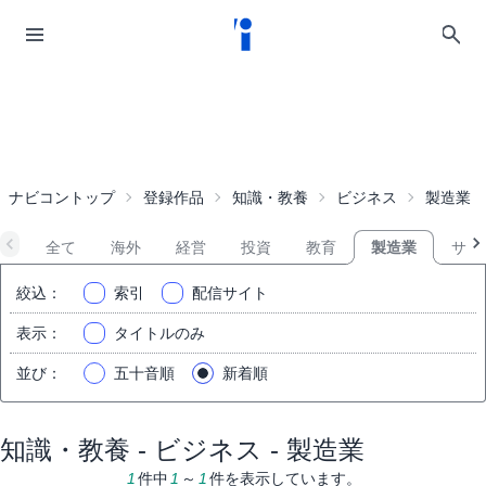
ナビコントップ
登録作品
知識・教養
ビジネス
製造業
全て
海外
経営
投資
教育
製造業
サー
絞込
：
索引
配信サイト
表示
：
タイトルのみ
並び
：
五十音順
新着順
知識・教養 - ビジネス - 製造業
1
件中
1
～
1
件を表示しています。