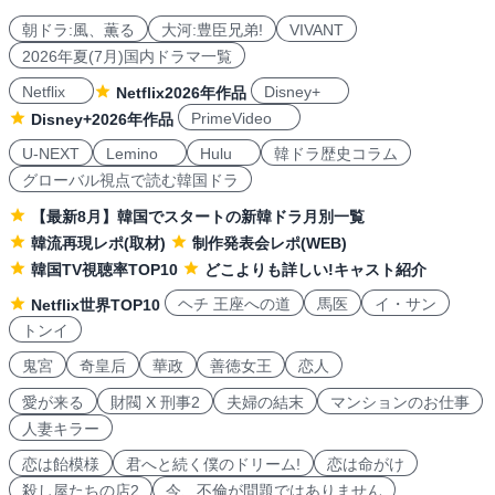
朝ドラ:風、薫る
大河:豊臣兄弟!
VIVANT
2026年夏(7月)国内ドラマ一覧
Netflix
Disney+
Netflix2026年作品
PrimeVideo
Disney+2026年作品
U-NEXT
Lemino
Hulu
韓ドラ歴史コラム
グローバル視点で読む韓国ドラ
【最新8月】韓国でスタートの新韓ドラ月別一覧
韓流再現レポ(取材)
制作発表会レポ(WEB)
韓国TV視聴率TOP10
どこよりも詳しい!キャスト紹介
ヘチ 王座への道
馬医
イ・サン
Netflix世界TOP10
トンイ
鬼宮
奇皇后
華政
善徳女王
恋人
愛が来る
財閥 X 刑事2
夫婦の結末
マンションのお仕事
人妻キラー
恋は飴模様
君へと続く僕のドリーム!
恋は命がけ
殺し屋たちの店2
今、不倫が問題ではありません