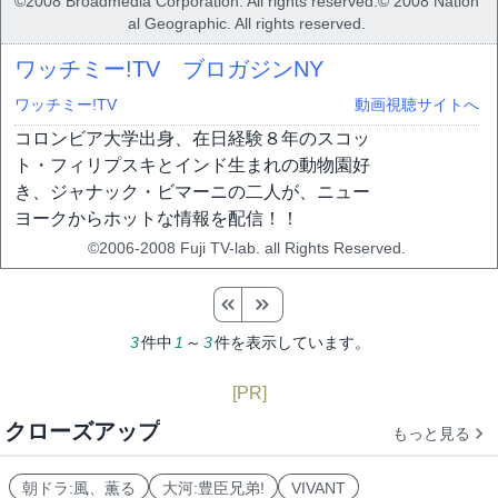
©2008 Broadmedia Corporation. All rights reserved.© 2008 Nation
al Geographic. All rights reserved.
ワッチミー!TV ブロガジンNY
ワッチミー!TV
動画視聴サイトへ
コロンビア大学出身、在日経験８年のスコッ
ト・フィリプスキとインド生まれの動物園好
き、ジャナック・ビマーニの二人が、ニュー
ヨークからホットな情報を配信！！
©2006-2008 Fuji TV-lab. all Rights Reserved.
3
件中
1
～
3
件を表示しています。
[PR]
クローズアップ
もっと見る
朝ドラ:風、薫る
大河:豊臣兄弟!
VIVANT