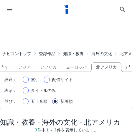
ナビコントップ
登録作品
知識・教養
海外の文化
北アメ
全て
アジア
アフリカ
ヨーロッパ
北アメリカ
南
絞込
：
索引
配信サイト
表示
：
タイトルのみ
並び
：
五十音順
新着順
知識・教養 - 海外の文化 - 北アメリカ
3
件中
1
～
3
件を表示しています。