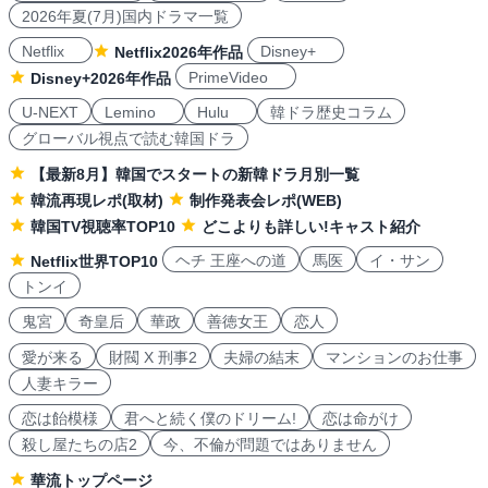
2026年夏(7月)国内ドラマ一覧
Netflix
Disney+
Netflix2026年作品
PrimeVideo
Disney+2026年作品
U-NEXT
Lemino
Hulu
韓ドラ歴史コラム
グローバル視点で読む韓国ドラ
【最新8月】韓国でスタートの新韓ドラ月別一覧
韓流再現レポ(取材)
制作発表会レポ(WEB)
韓国TV視聴率TOP10
どこよりも詳しい!キャスト紹介
ヘチ 王座への道
馬医
イ・サン
Netflix世界TOP10
トンイ
鬼宮
奇皇后
華政
善徳女王
恋人
愛が来る
財閥 X 刑事2
夫婦の結末
マンションのお仕事
人妻キラー
恋は飴模様
君へと続く僕のドリーム!
恋は命がけ
殺し屋たちの店2
今、不倫が問題ではありません
華流トップページ