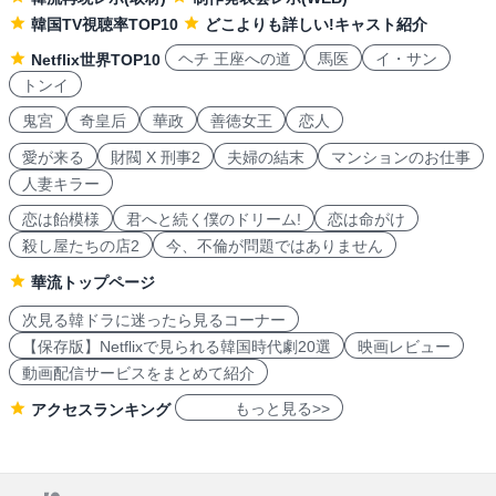
韓国TV視聴率TOP10
どこよりも詳しい!キャスト紹介
ヘチ 王座への道
馬医
イ・サン
Netflix世界TOP10
トンイ
鬼宮
奇皇后
華政
善徳女王
恋人
愛が来る
財閥 X 刑事2
夫婦の結末
マンションのお仕事
人妻キラー
恋は飴模様
君へと続く僕のドリーム!
恋は命がけ
殺し屋たちの店2
今、不倫が問題ではありません
華流トップページ
次見る韓ドラに迷ったら見るコーナー
【保存版】Netflixで見られる韓国時代劇20選
映画レビュー
動画配信サービスをまとめて紹介
もっと見る>>
アクセスランキング