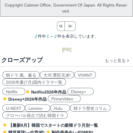
Copyright Cabinet Office, Government Of Japan. All Rights Reser
ved.
2
件中
1
～
2
件を表示しています。
[PR]
クローズアップ
もっと見る
朝ドラ:風、薫る
大河:豊臣兄弟!
VIVANT
2026年夏(7月)国内ドラマ一覧
Netflix
Disney+
Netflix2026年作品
PrimeVideo
Disney+2026年作品
U-NEXT
Lemino
Hulu
韓ドラ歴史コラム
グローバル視点で読む韓国ドラ
【最新8月】韓国でスタートの新韓ドラ月別一覧
韓流再現レポ(取材)
制作発表会レポ(WEB)