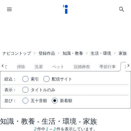
ナビコントップ
登録作品
知識・教養
生活・環境
家族
全て
掃除
洗濯
ペット
冠婚葬祭
季節行事
家
絞込
：
索引
配信サイト
表示
：
タイトルのみ
並び
：
五十音順
新着順
知識・教養 - 生活・環境 - 家族
2
件中
1
～
2
件を表示しています。