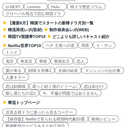
U-NEXT
Lemino
Hulu
韓ドラ歴史コラム
グローバル視点で読む韓国ドラ
【最新8月】韓国でスタートの新韓ドラ月別一覧
韓流再現レポ(取材)
制作発表会レポ(WEB)
韓国TV視聴率TOP10
どこよりも詳しい!キャスト紹介
ヘチ 王座への道
馬医
イ・サン
Netflix世界TOP10
トンイ
鬼宮
奇皇后
華政
善徳女王
恋人
愛が来る
財閥 X 刑事2
夫婦の結末
マンションのお仕事
人妻キラー
恋は飴模様
君へと続く僕のドリーム!
恋は命がけ
殺し屋たちの店2
今、不倫が問題ではありません
華流トップページ
次見る韓ドラに迷ったら見るコーナー
【保存版】Netflixで見られる韓国時代劇20選
映画レビュー
動画配信サービスをまとめて紹介