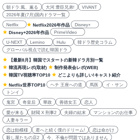
朝ドラ:風、薫る
大河:豊臣兄弟!
VIVANT
2026年夏(7月)国内ドラマ一覧
Netflix
Disney+
Netflix2026年作品
PrimeVideo
Disney+2026年作品
U-NEXT
Lemino
Hulu
韓ドラ歴史コラム
グローバル視点で読む韓国ドラ
【最新8月】韓国でスタートの新韓ドラ月別一覧
韓流再現レポ(取材)
制作発表会レポ(WEB)
韓国TV視聴率TOP10
どこよりも詳しい!キャスト紹介
ヘチ 王座への道
馬医
イ・サン
Netflix世界TOP10
トンイ
鬼宮
奇皇后
華政
善徳女王
恋人
愛が来る
財閥 X 刑事2
夫婦の結末
マンションのお仕事
人妻キラー
恋は飴模様
君へと続く僕のドリーム!
恋は命がけ
殺し屋たちの店2
今、不倫が問題ではありません