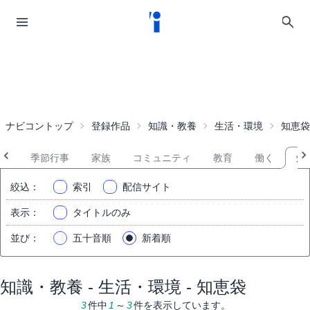
ナビコントップ
登録作品
知識・教養
生活・環境
知恵袋
祭
季節行事
家族
コミュニティ
教育
働く
知
絞込
：
索引
配信サイト
表示
：
タイトルのみ
並び
：
五十音順
新着順
知識・教養 - 生活・環境 - 知恵袋
3
件中
1
～
3
件を表示しています。