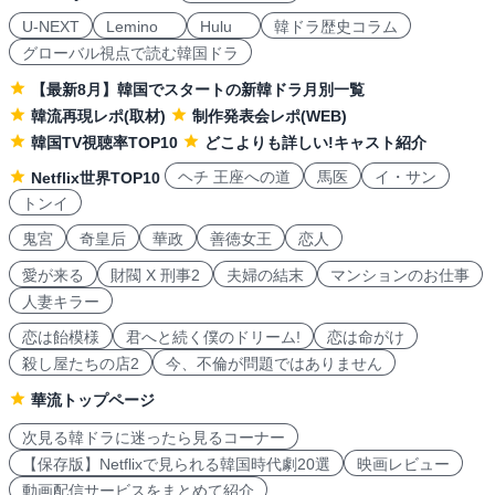
U-NEXT
Lemino
Hulu
韓ドラ歴史コラム
グローバル視点で読む韓国ドラ
【最新8月】韓国でスタートの新韓ドラ月別一覧
韓流再現レポ(取材)
制作発表会レポ(WEB)
韓国TV視聴率TOP10
どこよりも詳しい!キャスト紹介
ヘチ 王座への道
馬医
イ・サン
Netflix世界TOP10
トンイ
鬼宮
奇皇后
華政
善徳女王
恋人
愛が来る
財閥 X 刑事2
夫婦の結末
マンションのお仕事
人妻キラー
恋は飴模様
君へと続く僕のドリーム!
恋は命がけ
殺し屋たちの店2
今、不倫が問題ではありません
華流トップページ
次見る韓ドラに迷ったら見るコーナー
【保存版】Netflixで見られる韓国時代劇20選
映画レビュー
動画配信サービスをまとめて紹介