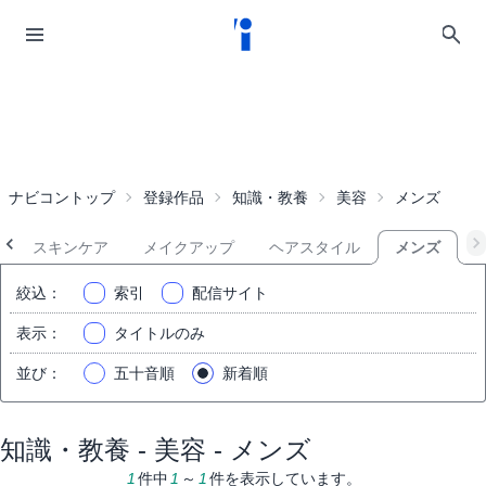
ナビコントップ
登録作品
知識・教養
美容
メンズ
スキンケア
メイクアップ
ヘアスタイル
メンズ
絞込
：
索引
配信サイト
表示
：
タイトルのみ
並び
：
五十音順
新着順
知識・教養 - 美容 - メンズ
1
件中
1
～
1
件を表示しています。