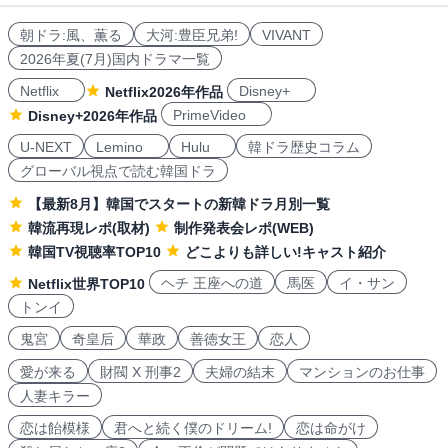
朝ドラ:風、薫る
大河:豊臣兄弟!
VIVANT
2026年夏(7月)国内ドラマ一覧
Netflix
Disney+
Netflix2026年作品
PrimeVideo
Disney+2026年作品
U-NEXT
Lemino
Hulu
韓ドラ歴史コラム
グローバル視点で読む韓国ドラ
【最新8月】韓国でスタートの新韓ドラ月別一覧
韓流再現レポ(取材)
制作発表会レポ(WEB)
韓国TV視聴率TOP10
どこよりも詳しい!キャスト紹介
ヘチ 王座への道
馬医
イ・サン
Netflix世界TOP10
トンイ
鬼宮
奇皇后
華政
善徳女王
恋人
愛が来る
財閥 X 刑事2
夫婦の結末
マンションのお仕事
人妻キラー
恋は飴模様
君へと続く僕のドリーム!
恋は命がけ