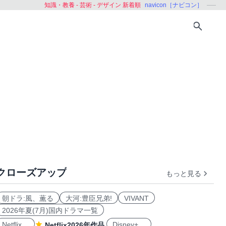
知識・教養 - 芸術 - デザイン 新着順
navicon［ナビコン］
クローズアップ
もっと見る
朝ドラ:風、薫る
大河:豊臣兄弟!
VIVANT
2026年夏(7月)国内ドラマ一覧
Netflix
Disney+
Netflix2026年作品