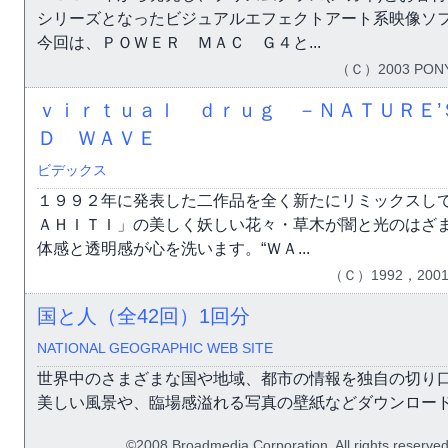
シリーズとなったビジュアルエフェクトアート系映像ソ
今回は、ＰＯＷＥＲ ＭＡＣ Ｇ４と...
（Ｃ）2003 PONY
ｖｉｒｔｕａｌ ｄｒｕｇ －ＮＡＴＵＲＥ
Ｄ ＷＡＶＥ
ビデックス
１９９２年に発表した二作品を全く新たにリミックスして
ＡＨＩＴＩ」の美しく妖しい花々・草木が闇と光のはざ
体感と透明感が心を洗います。“ＷＡ...
（Ｃ）1992，2001
国と人（全42回）
1回分
NATIONAL GEOGRAPHIC WEB SITE
世界中のさまざまな国や地域、都市の情報を独自の切り
美しい風景や、臨場感溢れる写真の壁紙などダウンロー
©2008 Broadmedia Corporation. All rights reserved