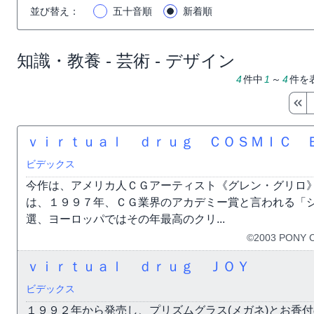
並び替え
：
五十音順
新着順
知識・教養 - 芸術 - デザイン
4
件中
1
～
4
件を
ｖｉｒｔｕａｌ ｄｒｕｇ ＣＯＳＭＩＣ 
ビデックス
今作は、アメリカ人ＣＧアーティスト《グレン・グリロ
は、１９９７年、ＣＧ業界のアカデミー賞と言われる「シ
選、ヨーロッパではその年最高のクリ...
©2003 PONY 
ｖｉｒｔｕａｌ ｄｒｕｇ ＪＯＹ
ビデックス
１９９２年から発売し、プリズムグラス(メガネ)とお香