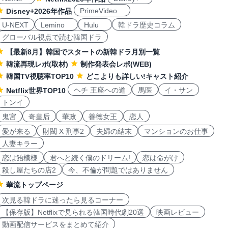
PrimeVideo
Disney+2026年作品
U-NEXT
Lemino
Hulu
韓ドラ歴史コラム
グローバル視点で読む韓国ドラ
【最新8月】韓国でスタートの新韓ドラ月別一覧
韓流再現レポ(取材)
制作発表会レポ(WEB)
韓国TV視聴率TOP10
どこよりも詳しい!キャスト紹介
ヘチ 王座への道
馬医
イ・サン
Netflix世界TOP10
トンイ
鬼宮
奇皇后
華政
善徳女王
恋人
愛が来る
財閥 X 刑事2
夫婦の結末
マンションのお仕事
人妻キラー
恋は飴模様
君へと続く僕のドリーム!
恋は命がけ
殺し屋たちの店2
今、不倫が問題ではありません
華流トップページ
次見る韓ドラに迷ったら見るコーナー
【保存版】Netflixで見られる韓国時代劇20選
映画レビュー
動画配信サービスをまとめて紹介