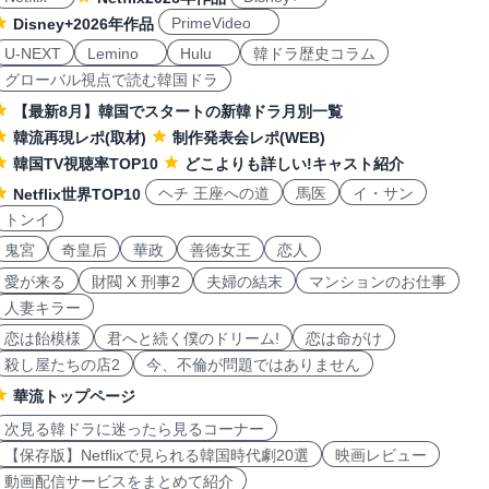
PrimeVideo
Disney+2026年作品
U-NEXT
Lemino
Hulu
韓ドラ歴史コラム
グローバル視点で読む韓国ドラ
【最新8月】韓国でスタートの新韓ドラ月別一覧
韓流再現レポ(取材)
制作発表会レポ(WEB)
韓国TV視聴率TOP10
どこよりも詳しい!キャスト紹介
ヘチ 王座への道
馬医
イ・サン
Netflix世界TOP10
トンイ
鬼宮
奇皇后
華政
善徳女王
恋人
愛が来る
財閥 X 刑事2
夫婦の結末
マンションのお仕事
人妻キラー
恋は飴模様
君へと続く僕のドリーム!
恋は命がけ
殺し屋たちの店2
今、不倫が問題ではありません
華流トップページ
次見る韓ドラに迷ったら見るコーナー
【保存版】Netflixで見られる韓国時代劇20選
映画レビュー
動画配信サービスをまとめて紹介