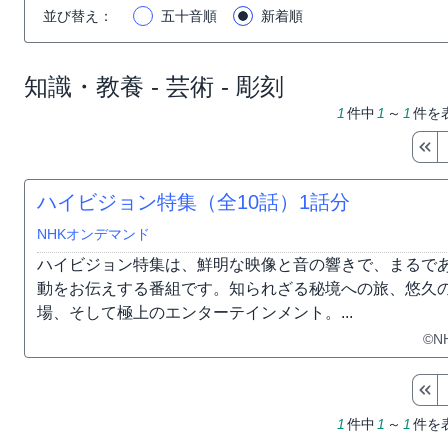
並び替え
：
五十音順
新着順
知識・教養 - 芸術 - 彫刻
1
件中
1
～
1
件を
ハイビジョン特集（全10話）
1話分
NHKオンデマンド
ハイビジョン特集は、鮮明な映像と音の響きで、まるで
動をお伝えする番組です。知られざる秘境への旅、悠久
場、そして極上のエンターテインメント。...
©N
1
件中
1
～
1
件を