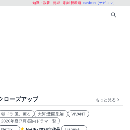
知識・教養 - 芸術 - 彫刻 新着順
navicon［ナビコン］
クローズアップ
もっと見る
朝ドラ:風、薫る
大河:豊臣兄弟!
VIVANT
2026年夏(7月)国内ドラマ一覧
Netflix
Disney+
Netflix2026年作品