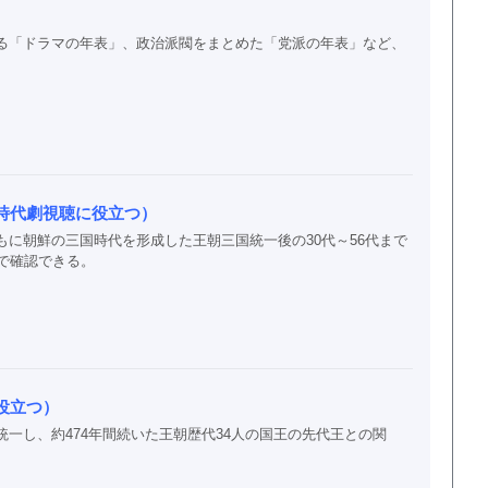
る「ドラマの年表」、政治派閥をまとめた「党派の年表」など、
時代劇視聴に役立つ）
に朝鮮の三国時代を形成した王朝三国統一後の30代～56代まで
で確認できる。
役立つ）
一し、約474年間続いた王朝歴代34人の国王の先代王との関