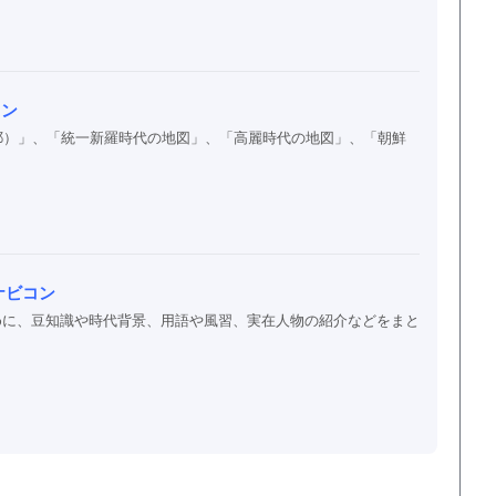
コン
耶）」、「統一新羅時代の地図」、「高麗時代の地図」、「朝鮮
ナビコン
めに、豆知識や時代背景、用語や風習、実在人物の紹介などをまと