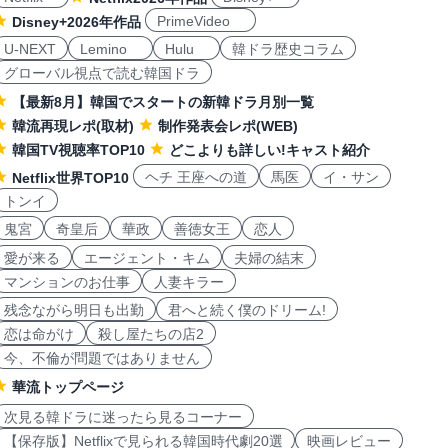
PrimeVideo
Disney+2026年作品
U-NEXT
Lemino
Hulu
韓ドラ歴史コラム
グローバル視点で読む韓国ドラ
【最新8月】韓国でスタートの新韓ドラ月別一覧
韓流再現レポ(取材)
制作発表会レポ(WEB)
韓国TV視聴率TOP10
どこよりも詳しい!キャスト紹介
ヘチ 王座への道
馬医
イ・サン
Netflix世界TOP10
トンイ
鬼宮
奇皇后
華政
善徳女王
恋人
愛が来る
エージェント・キム
夫婦の結末
マンションのお仕事
人妻キラー
残念ながら明日も出勤
君へと続く僕のドリーム!
恋は命がけ
殺し屋たちの店2
今、不倫が問題ではありません
華流トップページ
次見る韓ドラに迷ったら見るコーナー
【保存版】Netflixで見られる韓国時代劇20選
映画レビュー