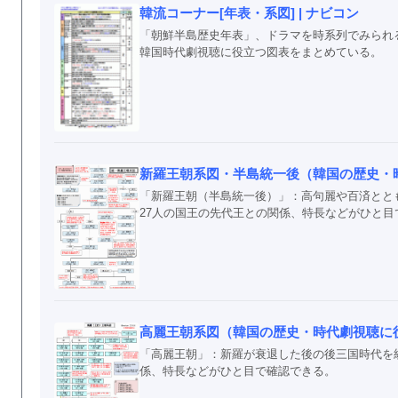
韓流コーナー[年表・系図] | ナビコン
「朝鮮半島歴史年表」、ドラマを時系列でみられ
韓国時代劇視聴に役立つ図表をまとめている。
新羅王朝系図・半島統一後（韓国の歴史・
「新羅王朝（半島統一後）」：高句麗や百済ととも
27人の国王の先代王との関係、特長などがひと目
高麗王朝系図（韓国の歴史・時代劇視聴に
「高麗王朝」：新羅が衰退した後の後三国時代を統
係、特長などがひと目で確認できる。