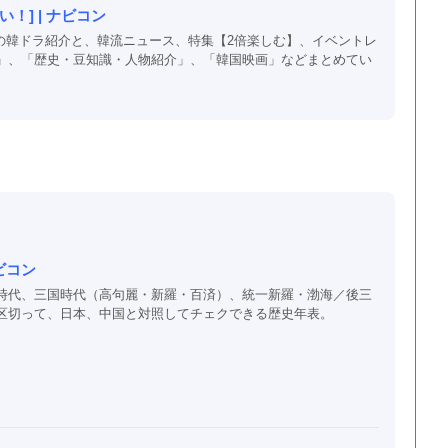
！] | ナビコン
以上の韓ドラ紹介と、韓流ニュース、特集【2倍楽しむ】、イベントレ
」、「歴史・豆知識・人物紹介」、「韓国映画」などまとめてい
ビコン
時代、三国時代（高句麗・新羅・百済）、統一新羅・渤海／後三
区切って、日本、中国と対照してチェクできる歴史年表。