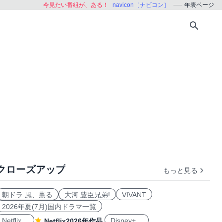
今見たい番組が、ある！
navicon［ナビコン］
年表ページ
クローズアップ
もっと見る
おすすめ
朝ドラ:風、薫る
大河:豊臣兄弟!
VIVANT
2026年夏(7月)国内ドラマ一覧
Netflix
Disney+
Netflix2026年作品