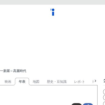
一新羅～高麗時代
映画
年表
地図
歴史・豆知識
レポ-ト
KPOP