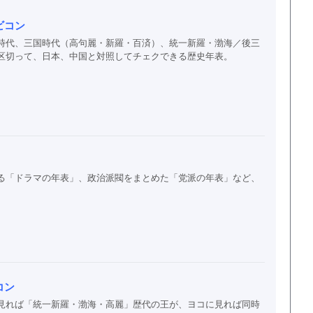
ビコン
時代、三国時代（高句麗・新羅・百済）、統一新羅・渤海／後三
区切って、日本、中国と対照してチェクできる歴史年表。
る「ドラマの年表」、政治派閥をまとめた「党派の年表」など、
コン
見れば「統一新羅・渤海・高麗」歴代の王が、ヨコに見れば同時