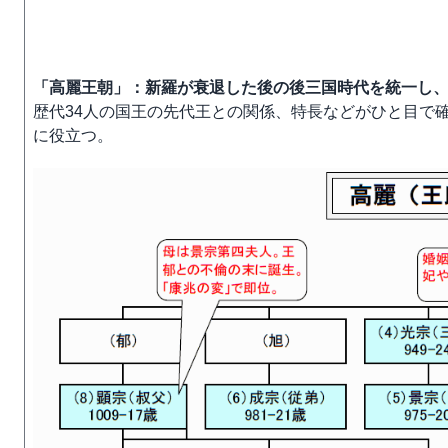
「高麗王朝」：新羅が衰退した後の後三国時代を統一し、
歴代34人の国王の先代王との関係、特長などがひと目で
に役立つ。