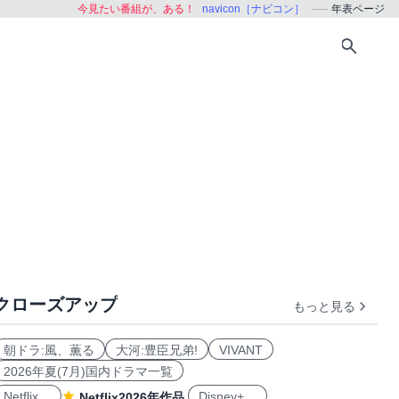
今見たい番組が、ある！
navicon［ナビコン］
年表ページ
クローズアップ
もっと見る
おすすめ
朝ドラ:風、薫る
大河:豊臣兄弟!
VIVANT
2026年夏(7月)国内ドラマ一覧
Netflix
Disney+
Netflix2026年作品