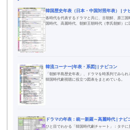
韓国歴史年表（日本・中国対照年表） | ナ
各時代を代表するドラマと共に、古朝鮮、原三国
国時代、高麗時代、朝鮮王朝時代（李氏朝鮮）に
韓流コーナー[年表・系図] | ナビコン
「朝鮮半島歴史年表」、ドラマを時系列でみられ
韓国時代劇視聴に役立つ図表をまとめている。
ドラマの年表：統一新羅～高麗時代 | ナビ
ひと目でわかる「韓国時代劇チャート」：タテに