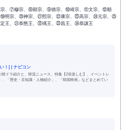
成宗、⑦穆宗、⑧顕宗、⑨徳宗、⑩靖宗、⑪文宗、⑫順
、⑲明宗、⑳神宗、㉑熙宗、㉒康宗、㉓高宗、㉔元宗、㉕
忠定王、㉛恭愍王、㉜禑王、㉝昌王、㉞恭譲王
！] | ナビコン
以上の韓ドラ紹介と、韓流ニュース、特集【2倍楽しむ】、イベントレ
」、「歴史・豆知識・人物紹介」、「韓国映画」などまとめてい