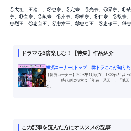
①太祖（王建）、②恵宗、③定宗、④光宗、⑤景宗、⑥
宗、⑬宣宗、⑭献宗、⑮粛宗、⑯睿宗、⑰仁宗、⑱毅宗
忠烈王、㉖忠宣王、㉗忠粛王、㉘忠恵王、㉙忠穆王、㉚
ドラマを2倍楽しむ！【特集】作品紹介
韓流コーナー[トップ：韓ドラここが知りたい
【韓流コーナー】2026年4月現在、1600作品
ポート、時代劇に役立つ「年表・系図」、「地図
る。
この記事を読んだ方にオススメの記事