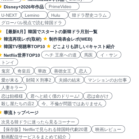
PrimeVideo
Disney+2026年作品
U-NEXT
Lemino
Hulu
韓ドラ歴史コラム
グローバル視点で読む韓国ドラ
【最新8月】韓国でスタートの新韓ドラ月別一覧
韓流再現レポ(取材)
制作発表会レポ(WEB)
韓国TV視聴率TOP10
どこよりも詳しい!キャスト紹介
ヘチ 王座への道
馬医
イ・サン
Netflix世界TOP10
トンイ
鬼宮
奇皇后
華政
善徳女王
恋人
愛が来る
財閥 X 刑事2
夫婦の結末
マンションのお仕事
人妻キラー
恋は飴模様
君へと続く僕のドリーム!
恋は命がけ
殺し屋たちの店2
今、不倫が問題ではありません
華流トップページ
次見る韓ドラに迷ったら見るコーナー
【保存版】Netflixで見られる韓国時代劇20選
映画レビュー
動画配信サービスをまとめて紹介