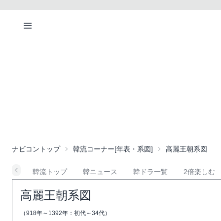
ナビコン
トップ
韓流コーナー
[年表・系図]
高麗王朝系図
韓流トップ
韓ニュース
韓ドラ一覧
2倍楽しむ
高麗王朝系図
（918年～1392年：初代～34代）