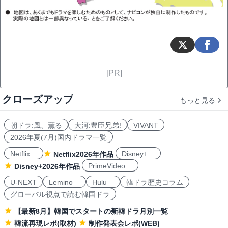
[PR]
クローズアップ
もっと見る
朝ドラ:風、薫る
大河:豊臣兄弟!
VIVANT
2026年夏(7月)国内ドラマ一覧
Netflix
Disney+
Netflix2026年作品
PrimeVideo
Disney+2026年作品
U-NEXT
Lemino
Hulu
韓ドラ歴史コラム
グローバル視点で読む韓国ドラ
【最新8月】韓国でスタートの新韓ドラ月別一覧
韓流再現レポ(取材)
制作発表会レポ(WEB)