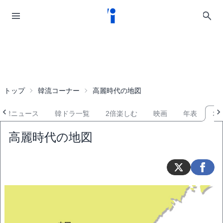
トップ
韓流コーナー
高麗時代の地図
韓ニュース
韓ドラ一覧
2倍楽しむ
映画
年表
地
高麗時代の地図