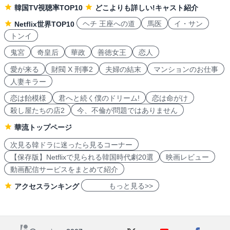
韓国TV視聴率TOP10
どこよりも詳しい!キャスト紹介
ヘチ 王座への道
馬医
イ・サン
Netflix世界TOP10
トンイ
鬼宮
奇皇后
華政
善徳女王
恋人
愛が来る
財閥 X 刑事2
夫婦の結末
マンションのお仕事
人妻キラー
恋は飴模様
君へと続く僕のドリーム!
恋は命がけ
殺し屋たちの店2
今、不倫が問題ではありません
華流トップページ
次見る韓ドラに迷ったら見るコーナー
【保存版】Netflixで見られる韓国時代劇20選
映画レビュー
動画配信サービスをまとめて紹介
もっと見る>>
アクセスランキング