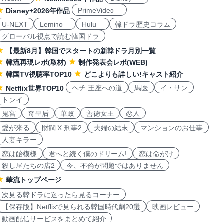
PrimeVideo
Disney+2026年作品
U-NEXT
Lemino
Hulu
韓ドラ歴史コラム
グローバル視点で読む韓国ドラ
【最新8月】韓国でスタートの新韓ドラ月別一覧
韓流再現レポ(取材)
制作発表会レポ(WEB)
韓国TV視聴率TOP10
どこよりも詳しい!キャスト紹介
ヘチ 王座への道
馬医
イ・サン
Netflix世界TOP10
トンイ
鬼宮
奇皇后
華政
善徳女王
恋人
愛が来る
財閥 X 刑事2
夫婦の結末
マンションのお仕事
人妻キラー
恋は飴模様
君へと続く僕のドリーム!
恋は命がけ
殺し屋たちの店2
今、不倫が問題ではありません
華流トップページ
次見る韓ドラに迷ったら見るコーナー
【保存版】Netflixで見られる韓国時代劇20選
映画レビュー
動画配信サービスをまとめて紹介