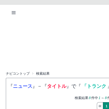
ナビコントップ
検索結果
『
ニュース
』
−
『
タイトル
』で『
「トランク
検索結果
8
件中
1
～
8
1