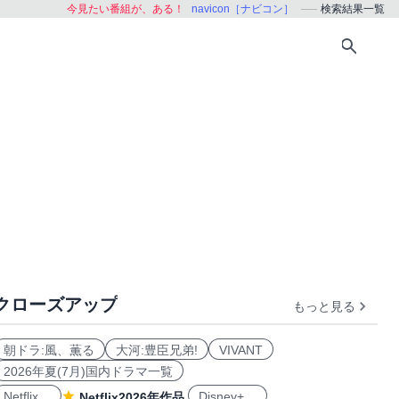
今見たい番組が、ある！
navicon［ナビコン］
検索結果一覧
クローズアップ
もっと見る
朝ドラ:風、薫る
大河:豊臣兄弟!
VIVANT
2026年夏(7月)国内ドラマ一覧
Netflix
Disney+
Netflix2026年作品