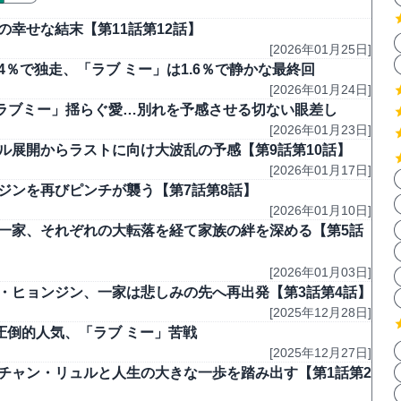
幸せな結末【第11話第12話】
[2026年01月25日]
.4％で独走、「ラブ ミー」は1.6％で静かな最終回
[2026年01月24日]
ラブミー」揺らぐ愛…別れを予感させる切ない眼差し
[2026年01月23日]
ル展開からラストに向け大波乱の予感【第9話第10話】
[2026年01月17日]
ジンを再びピンチが襲う【第7話第8話】
[2026年01月10日]
一家、それぞれの大転落を経て家族の絆を深める【第5話
[2026年01月03日]
・ヒョンジン、一家は悲しみの先へ再出発【第3話第4話】
[2025年12月28日]
％で圧倒的人気、「ラブ ミー」苦戦
[2025年12月27日]
チャン・リュルと人生の大きな一歩を踏み出す【第1話第2