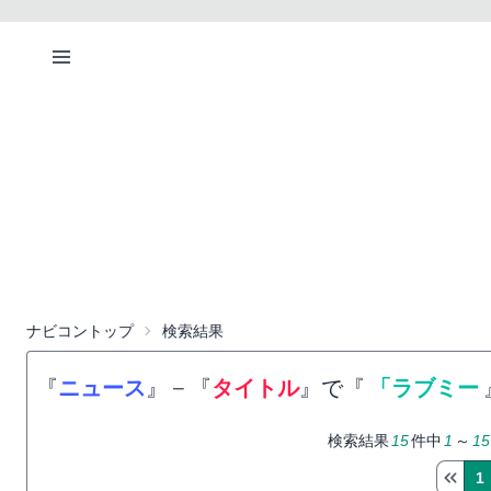
ナビコントップ
検索結果
『
ニュース
』
−
『
タイトル
』で『
「ラブミー
検索結果
15
件中
1
～
15
1