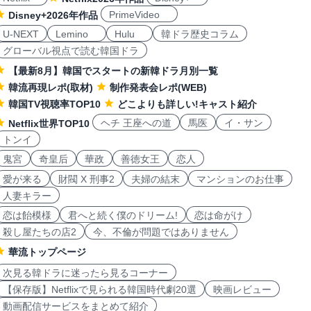
PrimeVideo
Disney+2026年作品
U-NEXT
Lemino
Hulu
韓ドラ歴史コラム
グローバル視点で読む韓国ドラ
【最新8月】韓国でスタートの新韓ドラ月別一覧
韓流再現レポ(取材)
制作発表会レポ(WEB)
韓国TV視聴率TOP10
どこよりも詳しい!キャスト紹介
ヘチ 王座への道
馬医
イ・サン
Netflix世界TOP10
トンイ
鬼宮
奇皇后
華政
善徳女王
恋人
愛が来る
財閥 X 刑事2
夫婦の結末
マンションのお仕事
人妻キラー
恋は飴模様
君へと続く僕のドリーム!
恋は命がけ
殺し屋たちの店2
今、不倫が問題ではありません
華流トップページ
次見る韓ドラに迷ったら見るコーナー
【保存版】Netflixで見られる韓国時代劇20選
映画レビュー
動画配信サービスをまとめて紹介