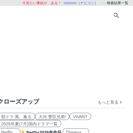
今見たい番組が、ある！
navicon［ナビコン］
検索結果一覧
クローズアップ
もっと見る
朝ドラ:風、薫る
大河:豊臣兄弟!
VIVANT
2026年夏(7月)国内ドラマ一覧
Netflix
Disney+
Netflix2026年作品