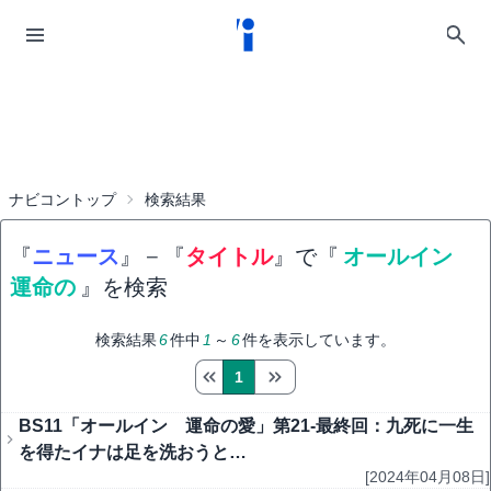
ナビコントップ
検索結果
『
ニュース
』
−
『
タイトル
』で『
オールイン
運命の
』を検索
検索結果
6
件中
1
～
6
件を表示しています。
1
BS11「オールイン 運命の愛」第21-最終回：九死に一生
を得たイナは足を洗おうと…
[2024年04月08日]