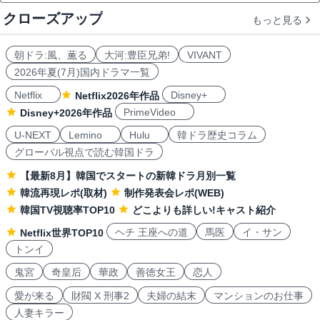
クローズアップ
もっと見る
朝ドラ:風、薫る
大河:豊臣兄弟!
VIVANT
2026年夏(7月)国内ドラマ一覧
Netflix
Disney+
Netflix2026年作品
PrimeVideo
Disney+2026年作品
U-NEXT
Lemino
Hulu
韓ドラ歴史コラム
グローバル視点で読む韓国ドラ
【最新8月】韓国でスタートの新韓ドラ月別一覧
韓流再現レポ(取材)
制作発表会レポ(WEB)
韓国TV視聴率TOP10
どこよりも詳しい!キャスト紹介
ヘチ 王座への道
馬医
イ・サン
Netflix世界TOP10
トンイ
鬼宮
奇皇后
華政
善徳女王
恋人
愛が来る
財閥 X 刑事2
夫婦の結末
マンションのお仕事
人妻キラー